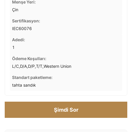
Menşe Yeri:
Çin
Sertifikasyon:
IEC60076
Adedi:
1
Ödeme Koşulları:
L/C,D/A,D/P,T/T,Western Union
Standart paketleme:
tahta sandık
Şimdi Sor