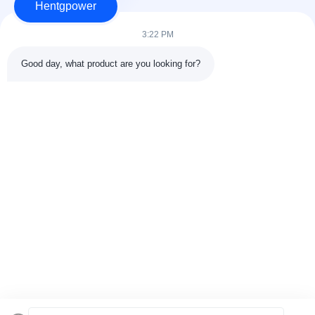
Hentgpower
3:22 PM
Good day, what product are you looking for?
Gönder
+86-15074989773
info@hentgpower.com
Evde
Ürün
Videolar
VR Gösterisi
Hakkımızda
Fabrika Turu
Kalite Kontrol
Bizimle İletişim
Teklif Alın
Site Haritası
Gizlilik Politikası