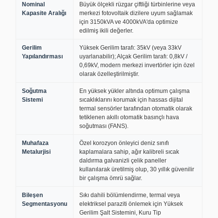
Nominal
Büyük ölçekli rüzgar çiftliği türbinlerine veya
Kapasite Aralığı
merkezi fotovoltaik dizilere uyum sağlamak
için 3150kVA ve 4000kVA'da optimize
edilmiş ikili değerler.
Gerilim
Yüksek Gerilim tarafı: 35kV (veya 33kV
Yapılandırması
uyarlanabilir); Alçak Gerilim tarafı: 0,8kV /
0,69kV, modern merkezi invertörler için özel
olarak özelleştirilmiştir.
Soğutma
En yüksek yükler altında optimum çalışma
Sistemi
sıcaklıklarını korumak için hassas dijital
termal sensörler tarafından otomatik olarak
tetiklenen akıllı otomatik basınçlı hava
soğutması (FANS).
Muhafaza
Özel korozyon önleyici deniz sınıfı
Metalurjisi
kaplamalara sahip, ağır kalibreli sıcak
daldırma galvanizli çelik paneller
kullanılarak üretilmiş olup, 30 yıllık güvenilir
bir çalışma ömrü sağlar.
Bileşen
Sıkı dahili bölümlendirme, termal veya
Segmentasyonu
elektriksel paraziti önlemek için Yüksek
Gerilim Şalt Sistemini, Kuru Tip