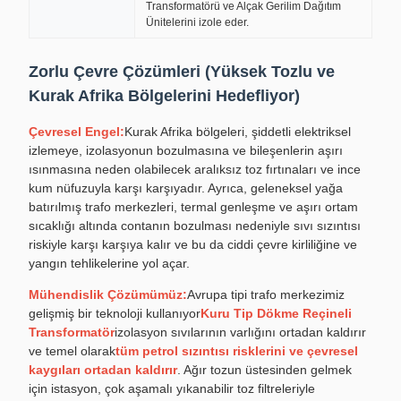
Transformatörü ve Alçak Gerilim Dağıtım
Ünitelerini izole eder.
Zorlu Çevre Çözümleri (Yüksek Tozlu ve
Kurak Afrika Bölgelerini Hedefliyor)
Çevresel Engel:
Kurak Afrika bölgeleri, şiddetli elektriksel
izlemeye, izolasyonun bozulmasına ve bileşenlerin aşırı
ısınmasına neden olabilecek aralıksız toz fırtınaları ve ince
kum nüfuzuyla karşı karşıyadır. Ayrıca, geleneksel yağa
batırılmış trafo merkezleri, termal genleşme ve aşırı ortam
sıcaklığı altında contanın bozulması nedeniyle sıvı sızıntısı
riskiyle karşı karşıya kalır ve bu da ciddi çevre kirliliğine ve
yangın tehlikelerine yol açar.
Mühendislik Çözümümüz:
Avrupa tipi trafo merkezimiz
gelişmiş bir teknoloji kullanıyor
Kuru Tip Dökme Reçineli
Transformatör
izolasyon sıvılarının varlığını ortadan kaldırır
ve temel olarak
tüm petrol sızıntısı risklerini ve çevresel
kaygıları ortadan kaldırır
. Ağır tozun üstesinden gelmek
için istasyon, çok aşamalı yıkanabilir toz filtreleriyle