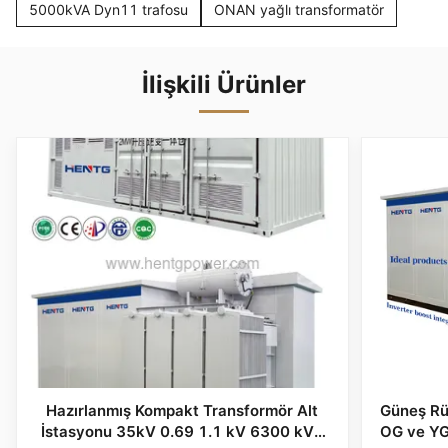
5000kVA Dyn11 trafosu
ONAN yağlı transformatör
İlişkili Ürünler
Hazırlanmış Kompakt Transformör Alt
Güneş Rü
İstasyonu 35kV 0.69 1.1 kV 6300 kVA
OG ve YG 