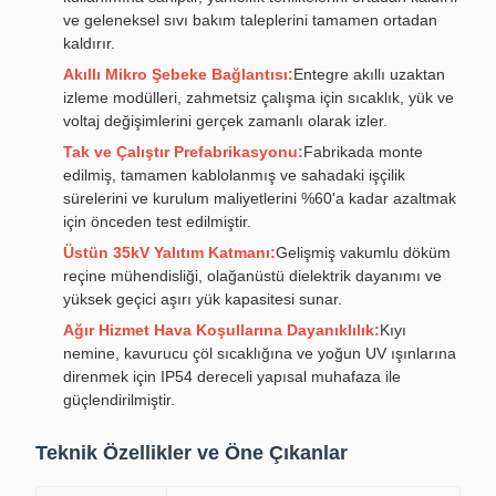
ve geleneksel sıvı bakım taleplerini tamamen ortadan
kaldırır.
Akıllı Mikro Şebeke Bağlantısı:
Entegre akıllı uzaktan
izleme modülleri, zahmetsiz çalışma için sıcaklık, yük ve
voltaj değişimlerini gerçek zamanlı olarak izler.
Tak ve Çalıştır Prefabrikasyonu:
Fabrikada monte
edilmiş, tamamen kablolanmış ve sahadaki işçilik
sürelerini ve kurulum maliyetlerini %60'a kadar azaltmak
için önceden test edilmiştir.
Üstün 35kV Yalıtım Katmanı:
Gelişmiş vakumlu döküm
reçine mühendisliği, olağanüstü dielektrik dayanımı ve
yüksek geçici aşırı yük kapasitesi sunar.
Ağır Hizmet Hava Koşullarına Dayanıklılık:
Kıyı
nemine, kavurucu çöl sıcaklığına ve yoğun UV ışınlarına
direnmek için IP54 dereceli yapısal muhafaza ile
güçlendirilmiştir.
Teknik Özellikler ve Öne Çıkanlar