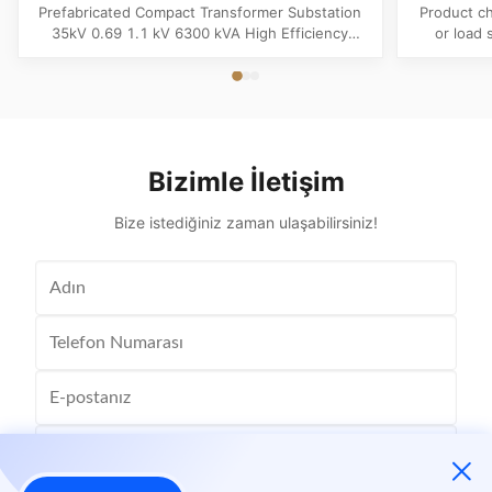
Yüksek verimlilikli Pil Depolama Güç
Enerji iç
Prefabricated Compact Transformer Substation
Product ch
Santrali
35kV 0.69 1.1 kV 6300 kVA High Efficiency
or load 
Battery Storage Powerhouse System Product
appliancet
Overview The Prefabricated Compact
high 
Transformer Substation (6300kVA Megawatt
electri
Powerhouse System) is an advanced, grid-ready
electrical 
distribution hub engineered specifically for
isbl
high...
Bizimle İletişim
Bize istediğiniz zaman ulaşabilirsiniz!