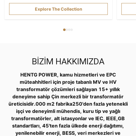
Ekodizayn 548/2014 standartlarına uygunluğu
kayıp v
optimize edin.
Explore The Collection
BIZIM HAKKIMIZDA
HENTG POWER, kamu hizmetleri ve EPC
müteahhitleri için proje tabanlı MV ve HV
transformatör çözümleri sağlayan 15+ yıllık
deneyime sahip Çin merkezli bir transformatör
üreticisidir.000 m2 fabrika250'den fazla yetenekli
işçi ve deneyimli mühendis, kuru tip ve yağlı
transformatörler, alt istasyonlar ve IEC, IEEE,GB
standartları, 45'ten fazla ülkede enerji dağıtımı,
yenilenebilir enerji, BESS, veri merkezleri ve