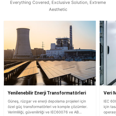
Everything Covered, Exclusive Solution, Extreme
Aesthetic
Yenilenebilir Enerji Transformatörleri
Veri 
Güneş, rüzgar ve enerji depolama projeleri için
IEC 600
özel güç transformatörleri ve komple çözümler.
için tas
Verimliliği, güvenilirliği ve IEC60076 ve AB
operasy