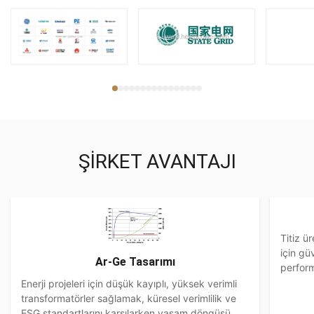
ŞIRKET AVANTAJI
Titiz ü
için gü
Ar-Ge Tasarımı
perfor
Enerji projeleri için düşük kayıplı, yüksek verimli
transformatörler sağlamak, küresel verimlilik ve
ESG standartlarını karşılarken yaşam döngüsü