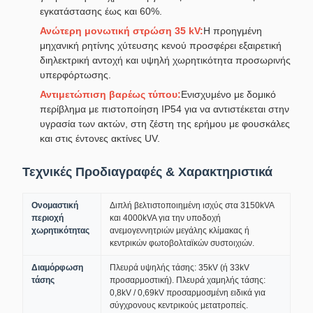
εγκατάστασης έως και 60%.
Ανώτερη μονωτική στρώση 35 kV:
Η προηγμένη
μηχανική ρητίνης χύτευσης κενού προσφέρει εξαιρετική
διηλεκτρική αντοχή και υψηλή χωρητικότητα προσωρινής
υπερφόρτωσης.
Αντιμετώπιση βαρέως τύπου:
Ενισχυμένο με δομικό
περίβλημα με πιστοποίηση IP54 για να αντιστέκεται στην
υγρασία των ακτών, στη ζέστη της ερήμου με φουσκάλες
και στις έντονες ακτίνες UV.
Τεχνικές Προδιαγραφές & Χαρακτηριστικά
Ονομαστική
Διπλή βελτιστοποιημένη ισχύς στα 3150kVA
περιοχή
και 4000kVA για την υποδοχή
χωρητικότητας
ανεμογεννητριών μεγάλης κλίμακας ή
κεντρικών φωτοβολταϊκών συστοιχιών.
Διαμόρφωση
Πλευρά υψηλής τάσης: 35kV (ή 33kV
τάσης
προσαρμοστική). Πλευρά χαμηλής τάσης:
0,8kV / 0,69kV προσαρμοσμένη ειδικά για
σύγχρονους κεντρικούς μετατροπείς.