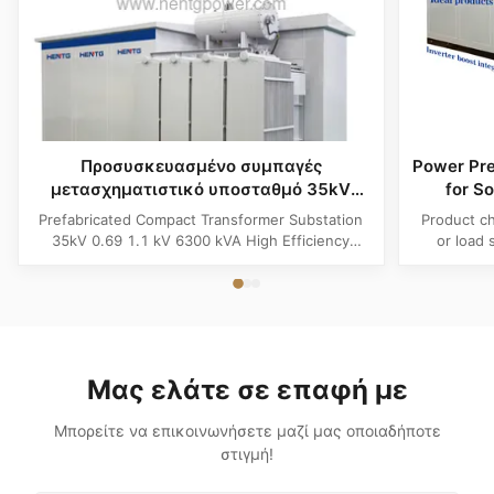
Προσυσκευασμένο συμπαγές
Power Pre
μετασχηματιστικό υποσταθμό 35kV
for S
0,69 1,1 kV 6300 kVA Σύστημα
Τριφασ
Prefabricated Compact Transformer Substation
Product ch
ηλεκτρικής ενέργειας αποθήκευσης
Ανα
35kV 0.69 1.1 kV 6300 kVA High Efficiency
or load 
μπαταριών υψηλής απόδοσης
Battery Storage Powerhouse System Product
appliancet
Overview The Prefabricated Compact
high 
Transformer Substation (6300kVA Megawatt
electri
Powerhouse System) is an advanced, grid-ready
electrical 
distribution hub engineered specifically for
isbl
high...
Μας ελάτε σε επαφή με
Μπορείτε να επικοινωνήσετε μαζί μας οποιαδήποτε
στιγμή!