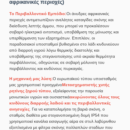
αφρικανικές περιοχές)
Το Περιβαλλοντικό Εμπόδιο:
Οι άνυδρες αφρικανικές
περιοχές αντιμετωπίζουν ανελέητες καταιγίδες σκόνης και
διείσδυση λεπτής άμμου, που μπορεί να προκαλέσουν
σοβαρό ηλεκτρικό εντοπισμό, υποβάθμιση της μόνωσης και
υπερθέρμανση των εξαρτημάτων. Επιπλέον, οι
παραδοσιακοί υποσταθμοί βυθισμένοι στο λάδι κινδυνεύουν
από διαρροή υγρού λόγω θερμικής διαστολής και
υποβάθμισης της στεγανοποίησης υπό ακραία θερμότητα
περιβάλλοντος, οδηγώντας σε σοβαρή μόλυνση του
περιβάλλοντος και κινδύνους πυρκαγιάς.
Η μηχανική μας λύση:
Ο ευρωπαϊκού τύπου υποσταθμός
μας χρησιμοποιεί προηγμένο
Μετασχηματιστής χυτής
ρητίνης ξηρού τύπου
, εξαλείφοντας την παρουσία
μονωτικών υγρών και ουσιαστικά
ακυρώνοντας όλους τους
κινδύνους διαρροής λαδιού και τις περιβαλλοντικές
ανησυχίες
. Για να καταπολεμήσει τη βαριά σκόνη, ο
σταθμός διαθέτει μια στεγανοποιημένη δομή IP54 που
χρησιμοποιεί κανάλια εισαγωγής αέρα σε στυλ λαβύρινθου
εξοπλισμένα με φίλτρα σκόνης πολλαπλών σταδίων που