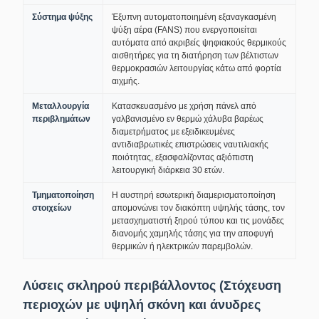
Σύστημα ψύξης
Έξυπνη αυτοματοποιημένη εξαναγκασμένη
ψύξη αέρα (FANS) που ενεργοποιείται
αυτόματα από ακριβείς ψηφιακούς θερμικούς
αισθητήρες για τη διατήρηση των βέλτιστων
θερμοκρασιών λειτουργίας κάτω από φορτία
αιχμής.
Μεταλλουργία
Κατασκευασμένο με χρήση πάνελ από
περιβλημάτων
γαλβανισμένο εν θερμώ χάλυβα βαρέως
διαμετρήματος με εξειδικευμένες
αντιδιαβρωτικές επιστρώσεις ναυτιλιακής
ποιότητας, εξασφαλίζοντας αξιόπιστη
λειτουργική διάρκεια 30 ετών.
Τμηματοποίηση
Η αυστηρή εσωτερική διαμερισματοποίηση
στοιχείων
απομονώνει τον διακόπτη υψηλής τάσης, τον
μετασχηματιστή ξηρού τύπου και τις μονάδες
διανομής χαμηλής τάσης για την αποφυγή
θερμικών ή ηλεκτρικών παρεμβολών.
Λύσεις σκληρού περιβάλλοντος (Στόχευση
περιοχών με υψηλή σκόνη και άνυδρες