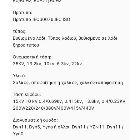
50/60Hz, 50Hz ή 60Hz
Πρότυπο:
Πρότυπα IEC60076,IEC ISO
τύπος:
Βυθισμένο λάδι, Τύπος λαδιού, βυθισμένο σε λάδι
ξηρού τύπου
Ονομαστική τάση:
35KV, 13.2kv, 10kv, 6.3kv, 22kv
Υλικό:
Χαλκός, αποφοίτηση ή χαλκός, χαλκός+αποφοίτηση
Τάση εξόδου:
15KV 10 kV 0.4/0.69kv, 0.415kv, 13.8kv, 0.4/0.23KV,
200V/220/240/380V/400V/415V/440V
Διανυσματική ομάδα:
Dyn11, Dyn5, Yyno ή άλλοι, Dyn11 / YZN11, Dyn11 /
Yyn0