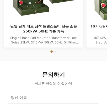
단일 단계 패드 장착 트랜스포머 낮은 소음
167 Kv
250kVA 50Hz 기름 가득
Single Phase Pad Mounted Transformer Low
167 KVA 
Noise 25kVA 37.5kVA 50kVA 50Hz Oil Filled
Step Up
Product Specifications Attribute Value Type
Product 
distribution transformer, power transformer, Oil-
Distributi
filled Transformer Frequency 50Hz, 60Hz
Copper F
Winding Material Aluminum Application Power
Phase In
Phase Single Phase Coil Structure ...
Output Vo
문의하기
언제든 연락할 수 있어요!