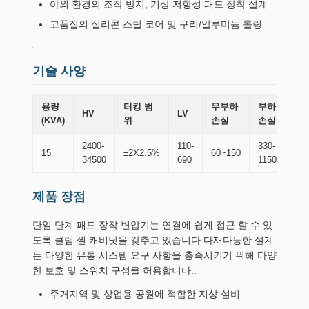
야외 환경의 조작 방지, 기상 저항성 패드 장착 설계
고품질의 실리콘 스틸 코어 및 구리/알루미늄 롤링
기술 사양
용량
터킹 범
무부하
부하
차
HV
LV
(KVA)
위
손실
손실
(m
2400-
110-
330-
610
15
±2X2.5%
60~150
34500
690
1150
840
제품 장점
단일 단계 패드 장착 변압기는 연결에 쉽게 접근 할 수 있
도록 클램 셸 캐비닛을 갖추고 있습니다.다재다능한 설계
는 다양한 유통 시스템 요구 사항을 충족시키기 위해 다양
한 보호 및 스위치 구성을 허용합니다..
주거지역 및 상업용 공원에 적합한 지상 설비