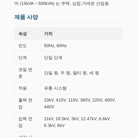
머 (15kVA ~ 500kVA) 는 주택, 상업,가벼운 산업용.
제품 사양
속성
가치
빈도
50Hz, 60Hz
단계
단일 단계
코일 번
단일 윙, 두 윙, 멀티 윙, 세 윙
호
적용
유통 시스템
출력 전
10kV, 415V, 110V, 380V, 220V, 400V,
압
440V
입력 전
11kV, 10.5kV, 3kV, 12.47kV, 6.6kV,
압
6.3kV, 6kV