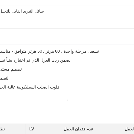
سائل التبريد القابل للتحلل
تشغيل مرحلة واحدة ، 60 هرتز / 50 هرتز متوافق - مناسبة لنظم التوزيع السكنية والتجارية في أمريكا الشمالية والعالمية
عزل وتبريد الزيت المعدني (ONAN) - يضمن زيت العزل الذي تم اختباره ب
تصميم مستدام
التصمي
قلوب الصلب السيليكونية عالية الجو
لحمل
عدم فقدان الحمل
LV
نطا