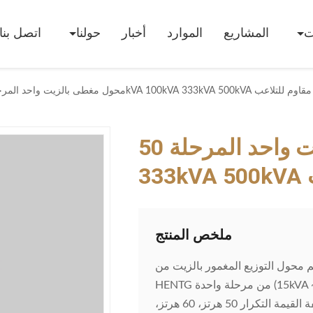
ت
المشاريع
الموارد
أخبار
حولنا
اتصل بنا
محول مغطى بالزيت واحد المرحلة 50kVA 100kVA 333kVA 500kVA مقاوم للتلاعب
محول مغطى بالزيت واحد المرحلة 50kVA 100kVA
ب
ملخص المنتج
م محول التوزيع المغمور بالزيت من
HENTG من مرحلة واحدة (15kVA ~ 500kVA) لتوزيع الطاقة بشكل موثوق وآمن وفعال في المناطق
السكنية والتجاريةوتطبيقات الصناعة الخفيفة. مواصفات المنتج الصفة القيمة التكرار 50 هرتز، 60 هرتز،