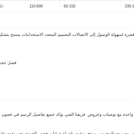
5٪
110-690
60-150
330-
ا
فصل حجرات
ت