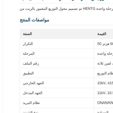
مواصفات المنتج
القيمة
الصفة
التكرار
لة واحدة
المرحلة
لفين ثلاثة
رقم الملف
ام التوزيع
التطبيق
10kV، 41
الجهد الخارجي
11kV، 10.
الجهد المدخل
ONAN/K
نظام التبريد
الوسادة
نوع التثبيت