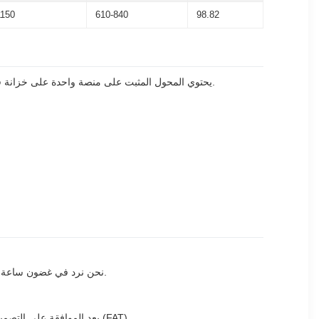
1150
610-840
98.82
يحتوي المحول المثبت على منصة واحدة على خزانة قشرة لسهولة الوصول إلى الاتصالات.التصميم المتعدد الاستخدامات يسمح بتشكيلات مختلفة للحماية والتبديل لتلبية متطلبات مختلفة لنظام التوزيع.
نحن نرد في غضون ساعة واحدة مع توصيات وعروض. فريقنا الفني يؤكد جميع تفاصيل الرسم في غضون 7 أيام بعد الدفع، بما في ذلك البيانات الفنية والوزن وقائمة الأجزاء.
بعد الموافقة على التصميم، نحن نعد المخزون، وننتج، ونقوم بإجراء عمليات فحص الجودة. نحن نقدم تقارير مراقبة الجودة وتقارير الاختبار، مع اختياري اختبار قبول المصنع (FAT).