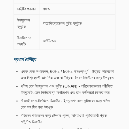
মাউন্টিং প্রকার
প্যাড
ইনসুলেশন
বায়োডিগ্রেডেবল কুলিং ফ্লুইড
ফ্লুইড
ইনস্টলেশন
আউটডোর
পদ্ধতি
প্রধান বৈশিষ্ট্য
একক ফেজ অপারেশন, 60Hz / 50Hz সামঞ্জস্যপূর্ণ - উত্তর আমেরিকা
এবং বিশ্বব্যাপী আবাসিক এবং বাণিজ্যিক বিতরণ সিস্টেমের জন্য উপযুক্ত
খনিজ তেল ইনসুলেশন এবং কুলিং (ONAN) - পরিবেশগতভাবে পরীক্ষিত
ইনসুলেটিং তেল নির্ভরযোগ্য অপারেশন এবং তাপ কর্মক্ষমতা নিশ্চিত করে
টেকসই তেল-নিমজ্জিত ডিজাইন - ইনসুলেশন এবং কুলিংয়ের জন্য খনিজ
তেল সহ সিল করা ট্যাঙ্ক
বহিরঙ্গন পরিবেশের জন্য টেম্পার-প্রুফ, আবহাওয়া-প্রতিরোধী প্যাড-
মাউন্টেড ডিজাইন