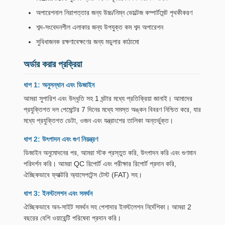
অপারেশনাল নিরাপত্তার জন্য উচ্চ/নিম্ন ভোল্টেজ কম্পার্টমেন্ট পৃথকীকরণ
শব্দ-সংবেদনশীল এলাকার জন্য উপযুক্ত কম শব্দ অপারেশন
সুবিধাজনক রক্ষণাবেক্ষণের জন্য মডুলার কাঠামো
অর্ডার করার প্রক্রিয়া
ধাপ 1: অনুসন্ধান এবং ডিজাইন
আমরা সুপারিশ এবং উদ্ধৃতি সহ 1 ঘন্টার মধ্যে প্রতিক্রিয়া জানাই। আমাদের
প্রযুক্তিগত দল পেমেন্টের 7 দিনের মধ্যে সমস্ত অঙ্কন বিবরণ নিশ্চিত করে, যার
মধ্যে প্রযুক্তিগত ডেটা, ওজন এবং যন্ত্রাংশের তালিকা অন্তর্ভুক্ত।
ধাপ 2: উৎপাদন এবং গুণ নিয়ন্ত্রণ
ডিজাইন অনুমোদনের পর, আমরা স্টক প্রস্তুত করি, উৎপাদন করি এবং গুণমান
পরিদর্শন করি। আমরা QC রিপোর্ট এবং পরীক্ষার রিপোর্ট প্রদান করি,
ঐচ্ছিকভাবে ফ্যাক্টরি অ্যাসেপটেন্স টেস্ট (FAT) সহ।
ধাপ 3: ইনস্টলেশন এবং সমর্থন
ঐচ্ছিকভাবে অন-সাইট সমর্থন সহ পেশাদার ইনস্টলেশন নির্দেশিকা। আমরা 2
বছরের বেশি ওয়ারেন্টি পরিষেবা প্রদান করি।