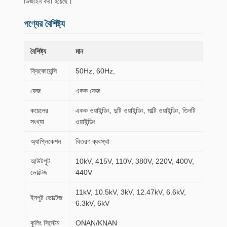
ডিজাইন করা হয়েছে।
পণ্যের বৈশিষ্ট্য
বৈশিষ্ট্য
মান
ফ্রিকোয়েন্সি
50Hz, 60Hz,
ফেজ
একক ফেজ
কয়েলের
একক ওয়াইন্ডিং, দুটি ওয়াইন্ডিং, মাল্টি ওয়াইন্ডিং, তিনটি
সংখ্যা
ওয়াইন্ডিং
অ্যাপ্লিকেশন
বিতরণ ব্যবস্থা
আউটপুট
10kV, 415V, 110V, 380V, 220V, 400V,
ভোল্টেজ
440V
11kV, 10.5kV, 3kV, 12.47kV, 6.6kV,
ইনপুট ভোল্টেজ
6.3kV, 6kV
কুলিং সিস্টেম
ONAN/KNAN