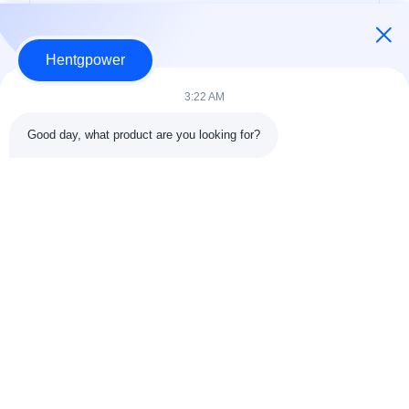
Hentgpower
3:22 AM
Good day, what product are you looking for?
পাঠান
+86-15074989773
info@hentgpower.com
বাড়ি
পণ্য
ভিডিও
ভিআর শো
আমাদের সম্বন্ধে
কারখানা ভ্রমণ
গুণগত মান নিয়ন্ত্রণ
যোগাযোগ করুন