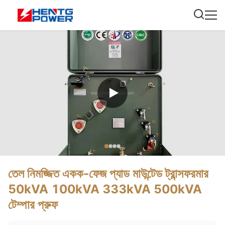
তেল নিমজ্জিত একক-ফেজ প্যাড মাউন্টেড ট্রান্সফরমার
50kVA 100kVA 333kVA 500kVA
টেম্পার প্রুফ