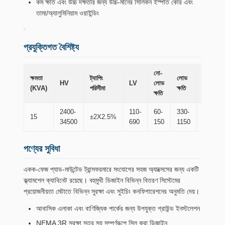
কম ক্ষতি এবং উচ্চ দক্ষতার জন্য উচ্চ-মানের সিলিকন ইস্পাত কোর এবং
তামা/অ্যালুমিনিয়াম ওয়াইন্ডিং
প্রযুক্তিগত বৈশিষ্ট্য
নো-
ক্ষমতা
ট্যাপিং
লোড
HV
LV
লোড
মাত্রা(মিমি
(KVA)
পরিসীমা
ক্ষতি
ক্ষতি
2400-
110-
60-
330-
15
±2X2.5%
610-84
34500
690
150
1150
পণ্যের সুবিধা
একক-ফেজ প্যাড-মাউন্টেড ট্রান্সফরমারে সংযোগের সহজ অ্যাক্সেসের জন্য একটি
ক্ল্যামশেল ক্যাবিনেট রয়েছে। বহুমুখী ডিজাইন বিভিন্ন বিতরণ সিস্টেমের
প্রয়োজনীয়তা মেটাতে বিভিন্ন সুরক্ষা এবং সুইচিং কনফিগারেশনের অনুমতি দেয়।
আবাসিক এলাকা এবং বাণিজ্যিক পার্কের জন্য উপযুক্ত গ্রাউন্ড ইনস্টলেশন
NEMA 3R সুরক্ষা স্তর সহ সম্পূর্ণরূপে সিল করা ডিজাইন