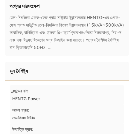
পণ্যের সারসংক্ষেপ
তেল-নিমজ্জিত একক-ফেজ প্যাড মাউন্টেড ট্রান্সফরমার HENTG-এর একক-
ফেজ প্যাড মাউন্টেড তেল-নিমজ্জিত বিতরণ ট্রান্সফরমার (15kVA~500kVA)
আবাসিক, বাণিজ্যিক এবং হালকা শিল্প অ্যাপ্লিকেশনগুলিতে নির্ভরযোগ্য, নিরাপদ
এবং দক্ষ বিদ্যুৎ বিতরণের জন্য ডিজাইন করা হয়েছে। পণ্যের বৈশিষ্ট্য বৈশিষ্ট্য
মান ফ্রিকোয়েন্সি 50Hz, ...
মূল বৈশিষ্ট্য
ব্র্যান্ডের নাম:
HENTG Power
মডেল নম্বর:
জেডজিএস সিরিজ
উৎপত্তি স্থান: