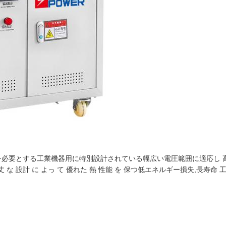
調節を必要とする工業機器用に特別設計されている幅広い電圧範囲に適応し
な 設計 に よっ て 優れた 熱 性能 を 保つ低エネルギー損失,長寿命