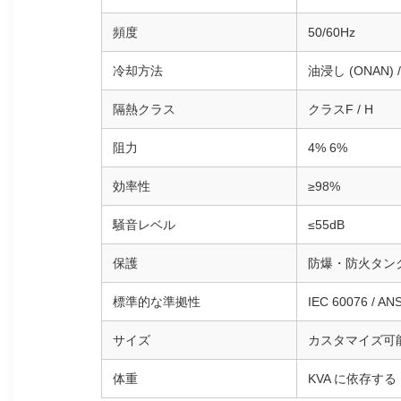
頻度
50/60Hz
冷却方法
油浸し (ONAN)
隔熱クラス
クラスF / H
阻力
4% 6%
効率性
≥98%
騒音レベル
≤55dB
保護
防爆・防火タン
標準的な準拠性
IEC 60076 / AN
サイズ
カスタマイズ可
体重
KVA に依存する