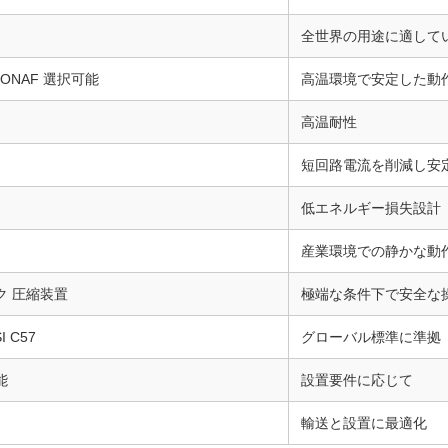
全世界の用途に適して
 /ONAF 選択可能
高温環境で安定した動
高温耐性
短回路電流を削減し安
低エネルギー損失設計
産業環境での静かな動
ク 圧縮装置
極端な条件下で安全な
SI C57
グローバル標準に準拠
能
設置要件に応じて
輸送と設置に最適化