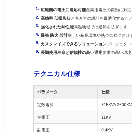
広範囲の電圧に適応可能
産業用電圧の変動に対応
高効率 低損失
核と巻き方の設計を最適化すること
強化された熱性能
高温地域では過熱を防ぎます.
爆発 防火 設計
厳しい産業環境や熱帯気候におけ
カスタマイズできるソリューション
プロジェクト
長期使用寿命と信頼性の高い運用
要求の高い環境
テクニカル仕様
パラメータ
仕様
定数電源
315KVA 2500KV
主電圧
11KV
副電圧
0.4KV