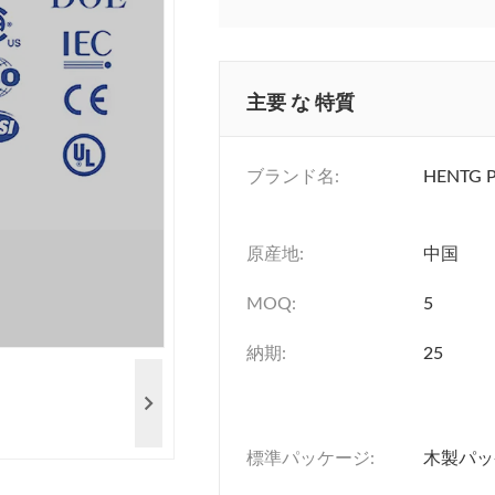
主要 な 特質
ブランド名:
HENTG 
原産地:
中国
MOQ:
5
納期:
25
標準パッケージ:
木製パッ