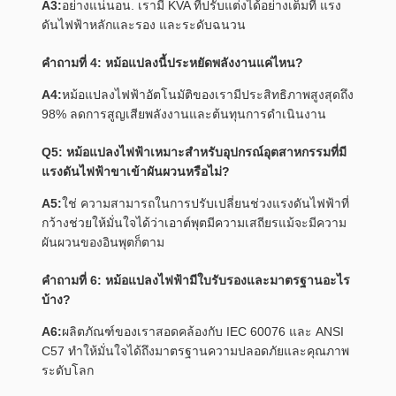
A3:
อย่างแน่นอน. เรามี KVA ที่ปรับแต่งได้อย่างเต็มที่ แรง
ดันไฟฟ้าหลักและรอง และระดับฉนวน
คำถามที่ 4: หม้อแปลงนี้ประหยัดพลังงานแค่ไหน?
A4:
หม้อแปลงไฟฟ้าอัตโนมัติของเรามีประสิทธิภาพสูงสุดถึง
98% ลดการสูญเสียพลังงานและต้นทุนการดำเนินงาน
Q5: หม้อแปลงไฟฟ้าเหมาะสำหรับอุปกรณ์อุตสาหกรรมที่มี
แรงดันไฟฟ้าขาเข้าผันผวนหรือไม่?
A5:
ใช่ ความสามารถในการปรับเปลี่ยนช่วงแรงดันไฟฟ้าที่
กว้างช่วยให้มั่นใจได้ว่าเอาต์พุตมีความเสถียรแม้จะมีความ
ผันผวนของอินพุตก็ตาม
คำถามที่ 6: หม้อแปลงไฟฟ้ามีใบรับรองและมาตรฐานอะไร
บ้าง?
A6:
ผลิตภัณฑ์ของเราสอดคล้องกับ IEC 60076 และ ANSI
C57 ทำให้มั่นใจได้ถึงมาตรฐานความปลอดภัยและคุณภาพ
ระดับโลก