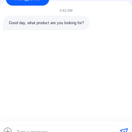
3:42 AM
Good day, what product are you looking for?
ส่ง
+86-15074989773
info@hentgpower.com
หน้าแรก
สินค้า
วิดีโอ
รายการ VR
เกี่ยวกับเรา
ทัวร์โรงงาน
การควบคุมคุณภาพ
ติดต่อเรา
ขอทุน
แผนผังเว็บไซต์
นโยบายความเป็นส่วนตัว
© 2026 Hunan Hentg Power Electric Technology Co., Ltd.. All Rights