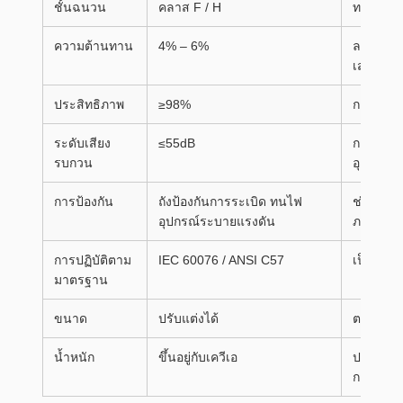
ชั้นฉนวน
คลาส F / H
ทนต่ออุณ
ความต้านทาน
4% – 6%
ลดกระแส
เสถียรภ
ประสิทธิภาพ
≥98%
การออกแ
ระดับเสียง
≤55dB
การทำงา
รบกวน
อุตสาหก
การป้องกัน
ถังป้องกันการระเบิด ทนไฟ
ช่วยให้ม
อุปกรณ์ระบายแรงดัน
ภายใต้สภ
การปฏิบัติตาม
IEC 60076 / ANSI C57
เป็นไปต
มาตรฐาน
ขนาด
ปรับแต่งได้
ตามความ
น้ำหนัก
ขึ้นอยู่กับเควีเอ
ปรับให้
การติดตั้