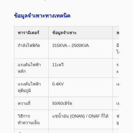
ข้อมูลจำเพาะทางเทคนิค
พารามิเตอร์
ข้อมูลจำเพาะ
หมายเหต
กำลังไฟพิกัด
315KVA – 2500KVA
มีการให
ได้
แรงดันไฟฟ้า
11เควี
รองรับค
หลัก
±10%
แรงดันไฟฟ้า
0.4KV
เอาต์พุต
ทุติยภูมิ
ความถี่
50/60เฮิร์ต
เหมาะสำ
วิธีการ
แช่น้ำมัน (ONAN) / ONAF ก็ได้
ช่วยให้มั
ทำความเย็น
อุณหภูมิแ