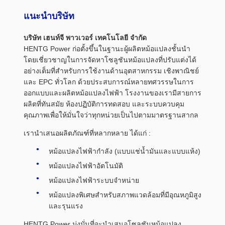
แนะนำบริษัท
บริษัท เฮนท์จี พาวเวอร์ เทคโนโลยี จำกัด
HENTG Power ก่อตั้งขึ้นในฐานะผู้ผลิตหม้อแปลงชั้นนำ
โดยเชี่ยวชาญในการจัดหาโซลูชันหม้อแปลงที่ปรับแต่งได้
อย่างเต็มที่สำหรับการใช้งานด้านอุตสาหกรรม เชิงพาณิชย์
และ EPC ทั่วโลก ด้วยประสบการณ์หลายทศวรรษในการ
ออกแบบและผลิตหม้อแปลงไฟฟ้า โรงงานของเรามีสายการ
ผลิตที่ทันสมัย ​​ห้องปฏิบัติการทดสอบ และระบบควบคุม
คุณภาพเพื่อให้มั่นใจว่าทุกหน่วยเป็นไปตามมาตรฐานสากล
เรานำเสนอผลิตภัณฑ์ที่หลากหลาย ได้แก่ :
หม้อแปลงไฟฟ้ากำลัง (แบบแช่น้ำมันและแบบแห้ง)
หม้อแปลงไฟฟ้าอัตโนมัติ
หม้อแปลงไฟฟ้าระบบจำหน่าย
หม้อแปลงพิเศษสำหรับสภาพแวดล้อมที่มีอุณหภูมิสูง
และรุนแรง
HENTG Power มุ่งมั่นที่จะนำเสนอโซลูชันหม้อแปลง