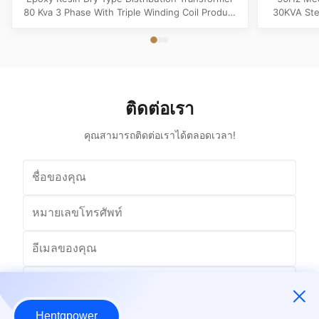
80 Kva 3 Phase With Triple Winding Coil Product
30KVA Ste
Specifications Attribute Value Type Power
Product 
transformer, distribution transformer, Dry Type
Distrib
Transformer Frequency 50Hz, 60Hz Winding
Copper Wi
Material Copper Application Power Phase Three
Rectangle 
Coil Structure Layered ...
Potenti
ติดต่อเรา
คุณสามารถติดต่อเราได้ตลอดเวลา!
Hentgpower