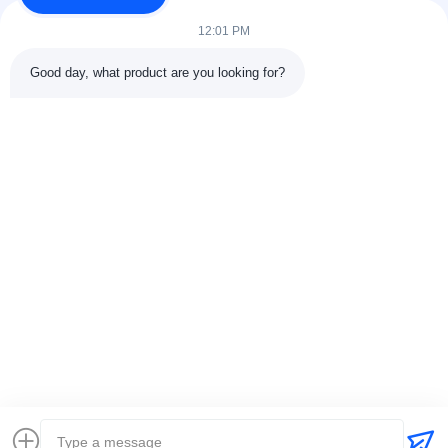
12:01 PM
Good day, what product are you looking for?
Envoyer
+86-15074989773
info@hentgpower.com
À la maison
Produits
Vidéos
Le spectacle VR
À propos de nous
Visite de l'usine
Contrôle qualité
Contactez-nous
Demander un devis
Plan du site
Politique en matière de protection de la vie privée
© 2026 Hunan Hentg Power Electric Technology Co., Ltd.. All Rights