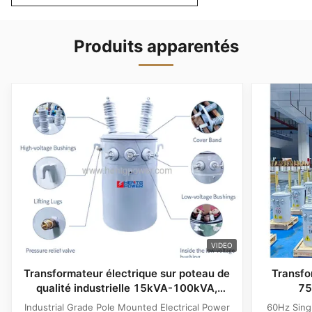
Produits apparentés
VIDEO
Transformateur électrique sur poteau de
Transfo
qualité industrielle 15kVA-100kVA,
75
fréquence 60Hz
Industrial Grade Pole Mounted Electrical Power
60Hz Sing