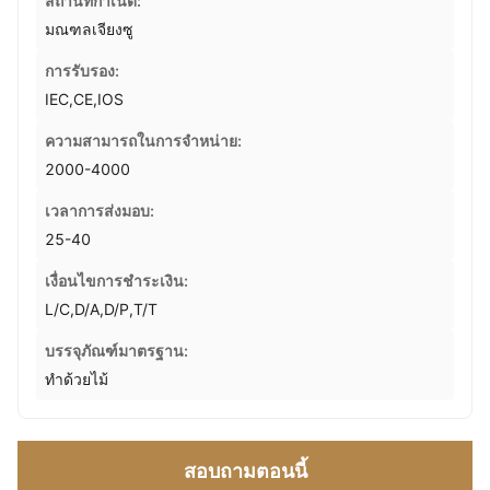
สถานที่กำเนิด:
มณฑลเจียงซู
การรับรอง:
IEC,CE,IOS
ความสามารถในการจําหน่าย:
2000-4000
เวลาการส่งมอบ:
25-40
เงื่อนไขการชำระเงิน:
L/C,D/A,D/P,T/T
บรรจุภัณฑ์มาตรฐาน:
ทำด้วยไม้
สอบถามตอนนี้