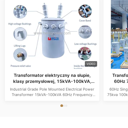
VIDEO
Transformator elektryczny na słupie,
Transf
klasy przemysłowej, 15kVA-100kVA,
60Hz 
częstotliwość 60Hz
Industrial Grade Pole Mounted Electrical Power
60Hz Sing
Transformer 15kVA-100kVA 60Hz Frequency
75kva 100k
Product Specifications Attribute Value
Attribute
Frequency 60Hz Phase Single Phase Application
Phase App
Power Transformer Output Voltage 110V, 220V,
Voltage 1
380V, 400V, 440V, 480V Input Voltage 11kV,
Input Volt
10.5kV, 3kV, 6.6kV, 6.3kV, 35kV, 12.47kV...
35kV,