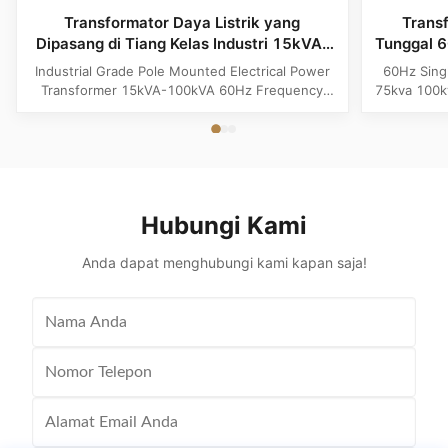
Transformator Daya Listrik yang
Trans
Dipasang di Tiang Kelas Industri 15kVA-
Tunggal 
100kVA Frekuensi 60Hz
Industrial Grade Pole Mounted Electrical Power
60Hz Sing
Transformer 15kVA-100kVA 60Hz Frequency
75kva 100k
Product Specifications Attribute Value
Attribute
Frequency 60Hz Phase Single Phase Application
Phase App
Power Transformer Output Voltage 110V, 220V,
Voltage 1
380V, 400V, 440V, 480V Input Voltage 11kV,
Input Volt
10.5kV, 3kV, 6.6kV, 6.3kV, 35kV, 12.47kV...
35kV,
Hubungi Kami
Anda dapat menghubungi kami kapan saja!