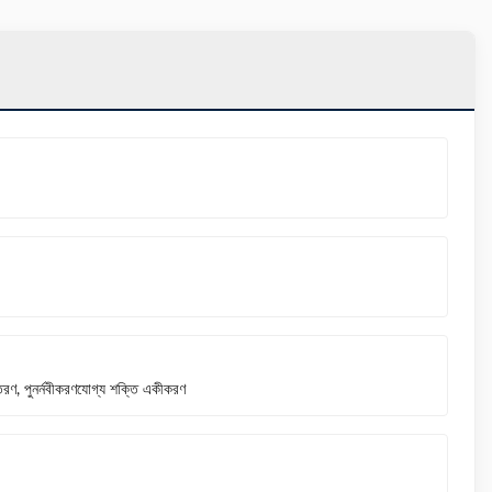
বিতরণ, পুনর্নবীকরণযোগ্য শক্তি একীকরণ