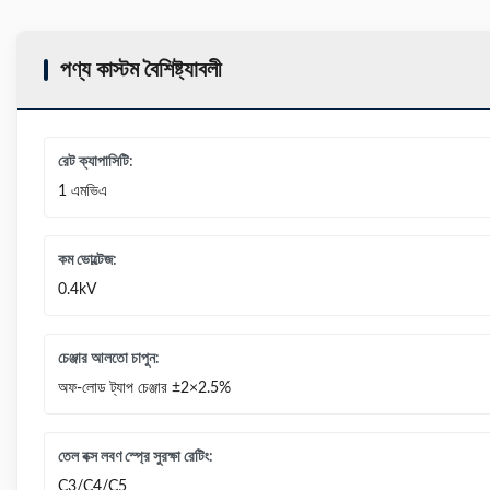
পণ্য কাস্টম বৈশিষ্ট্যাবলী
রেট ক্যাপাসিটি:
1 এমভিএ
কম ভোল্টেজ:
0.4kV
চেঞ্জার আলতো চাপুন:
অফ-লোড ট্যাপ চেঞ্জার ±2×2.5%
তেল বক্স লবণ স্প্রে সুরক্ষা রেটিং:
C3/C4/C5