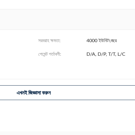
সরবরাহ ক্ষমতা:
4000 ইউনিট\বছর
পেমেন্ট শর্তাবলী:
D/A, D/P, T/T, L/C
এখনই জিজ্ঞাসা করুন