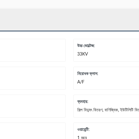
উচ্চ ভোল্টেজ:
33KV
নিরোধক ক্লাস:
A/F
ব্যবহার:
শিল্প বিদ্যুৎ বিতরণ, বাণিজ্যিক, ইউটিলিটি 
ওয়ারেন্টি:
1 বছর