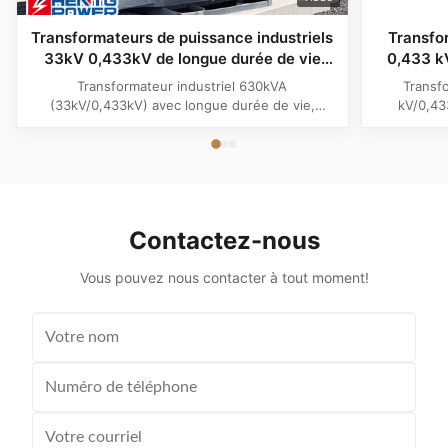
Transformateurs de puissance industriels
Transfo
33kV 0,433kV de longue durée de vie
0,433 k
630kva pour les parcs industriels de
l'huile 
Transformateur industriel 630kVA
Transf
l'Afrique
Fort An
(33kV/0,433kV) avec longue durée de vie,
kV/0,43
entret
protection contre la corrosion C3/C4/C5 et
anticorro
connexion Dyn11 personnalisable. Idéal pour les
bruit et
parcs industriels africains avec un design
conditions
extérieur durable et un refroidissement ONAN
des enrou
efficace.
Contactez-nous
Vous pouvez nous contacter à tout moment!