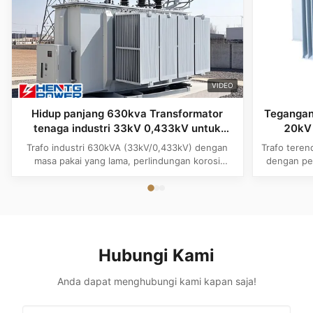
VIDEO
Hidup panjang 630kva Transformator
Tegangan
tenaga industri 33kV 0,433kV untuk
20kV
Afrika Taman industri
Kondens
Trafo industri 630kVA (33kV/0,433kV) dengan
Trafo tere
1500kVA 
masa pakai yang lama, perlindungan korosi
dengan per
Main
C3/C4/C5, dan koneksi Dyn11 yang dapat
kebising
disesuaikan. Ideal untuk kawasan industri Afrika
Dibangun un
dengan desain luar ruangan yang tahan lama dan
keras deng
pendinginan ONAN yang efisien.
Hubungi Kami
Anda dapat menghubungi kami kapan saja!