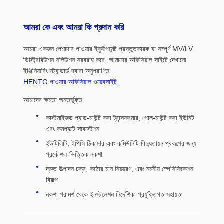
আমরা কে এবং আমরা কি প্রদান করি
আমরা একজন পেশাদার পাওয়ার ইকুইপমেন্ট প্রস্তুতকারক যা সম্পূর্ণ MV/LV
ডিস্ট্রিবিউশন সলিউশন সরবরাহ করে, আমাদের অফিসিয়াল সাইটে দেখানো
ইঞ্জিনিয়ারিং স্ট্যান্ডার্ড দ্বারা অনুপ্রাণিত:
HENTG পাওয়ার অফিসিয়াল ওয়েবসাইট
আমাদের ক্ষমতা অন্তর্ভুক্ত:
কাস্টমাইজড প্যাড-মাউন্ট করা ট্রান্সফরমার, পোল-মাউন্ট করা ইউনিট
এবং কমপ্যাক্ট সাবস্টেশন
ইউটিলিটি, ইপিসি ঠিকাদার এবং কমিউনিটি বিদ্যুতায়ন প্রকল্পের জন্য
প্রকৌশল-ভিত্তিক নকশা
দ্রুত উত্পাদন চক্র, কঠোর মান নিয়ন্ত্রণ, এবং নমনীয় স্পেসিফিকেশন
বিকল্প
নকশা পরামর্শ থেকে ইনস্টলেশন নির্দেশিকা প্রযুক্তিগত সহায়তা