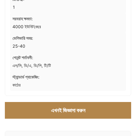
1
সরবরাহ ক্ষমতা:
4000 ইউনিট\বছর
ডেলিভারি সময়:
25-40
পেমেন্ট শর্তাবলী:
এল/সি, ডি/এ, ডি/পি, টি/টি
স্ট্যান্ডার্ড প্যাকেজিং:
কাঠের
এখনই জিজ্ঞাসা করুন