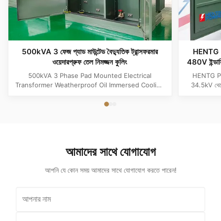
500kVA 3 ফেজ প্যাড মাউন্টেড বৈদ্যুতিক ট্রান্সফরমার
HENTG 
ওয়েদারপ্রুফ তেল নিমজ্জন কুলিং
480V ইন্ডাস্ট
500kVA 3 Phase Pad Mounted Electrical
HENTG POWE
Transformer Weatherproof Oil Immersed Cooling
34.5kV থেক
Product Specifications Attribute Value Type
রিডানডেন্সি, ড
Distribution transformer, power transformer, Oil-
সাথে ANSI/IE
filled Transformer Frequency 50Hz, 60Hz
Winding Material Aluminum Application Power
Phase Three Coil Structure TOROIDAL ...
আমাদের সাথে যোগাযোগ
আপনি যে কোন সময় আমাদের সাথে যোগাযোগ করতে পারেন!