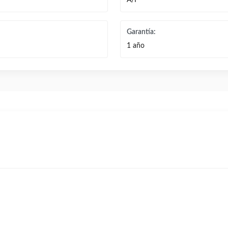
A/F
Garantía:
1 año