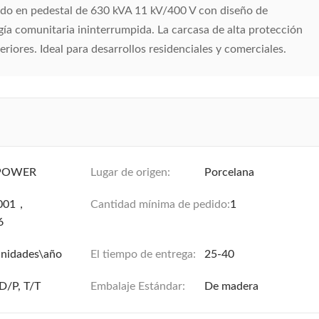
o en pedestal de 630 kVA 11 kV/400 V con diseño de
gía comunitaria ininterrumpida. La carcasa de alta protección
eriores. Ideal para desarrollos residenciales y comerciales.
POWER
Lugar de origen:
Porcelana
9001，
Cantidad mínima de pedido:
1
6
nidades\año
El tiempo de entrega:
25-40
D/P, T/T
Embalaje Estándar:
De madera