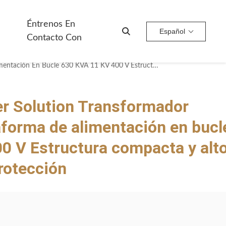
Éntrenos En
Español
Contacto Con
Community Power Solution Transformador Montado En Plataforma De Alimentación En Bucle 630 KVA 11 KV 400 V Estructura Compacta Y Alto Rendimiento De Protección
 Solution Transformador
forma de alimentación en bucl
0 V Estructura compacta y alt
rotección