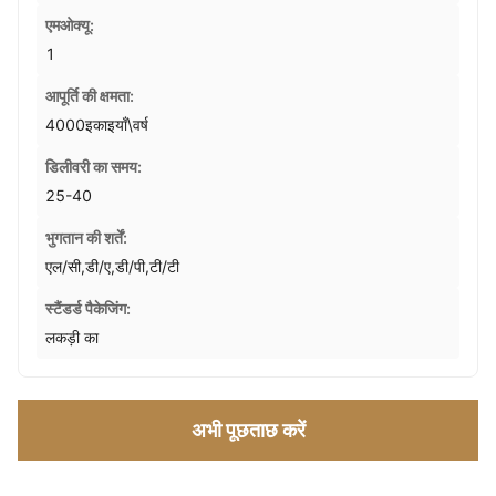
एमओक्यू:
1
आपूर्ति की क्षमता:
4000इकाइयाँ\वर्ष
डिलीवरी का समय:
25-40
भुगतान की शर्तें:
एल/सी,डी/ए,डी/पी,टी/टी
स्टैंडर्ड पैकेजिंग:
लकड़ी का
अभी पूछताछ करें