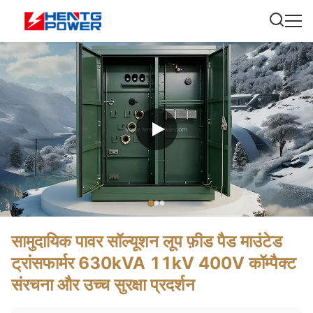
सामुदायिक पावर सॉल्यूशन लूप फ़ीड पैड माउंटेड
ट्रांसफार्मर 630kVA 11kV 400V कॉम्पैक्ट
संरचना और उच्च सुरक्षा प्रदर्शन