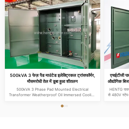
500kVA 3 फेज़ पैड माउंटेड इलेक्ट्रिकल ट्रांसफॉर्मर,
एचईटीजी 
मौसमरोधी तेल में डूबा हुआ शीतलन
औद्योगिक बिज
500kVA 3 Phase Pad Mounted Electrical
HENTG पावर 
Transformer Weatherproof Oil Immersed Cooling
से 480V स्टे
Product Specifications Attribute Value Type
आईईईई अतिरेक,
Distribution transformer, power transformer, Oil-
फ़ीड के अनु
filled Transformer Frequency 50Hz, 60Hz
Winding Material Aluminum Application Power
Phase Three Coil Structure TOROIDAL ...