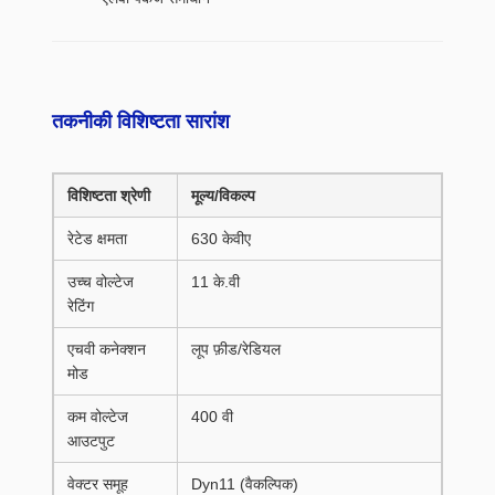
तकनीकी विशिष्टता सारांश
विशिष्टता श्रेणी
मूल्य/विकल्प
रेटेड क्षमता
630 केवीए
उच्च वोल्टेज
11 के.वी
रेटिंग
एचवी कनेक्शन
लूप फ़ीड/रेडियल
मोड
कम वोल्टेज
400 वी
आउटपुट
वेक्टर समूह
Dyn11 (वैकल्पिक)