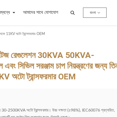
্বন্ধে
আমাদের সাথে যোগাযোগ
বাংলা
4KV থেকে 11KV অটো ট্রান্সফরমার OEM
ট ভোল্টেজ রেগুলেশন 30KVA 50KVA-
 এবং সিভিল সরঞ্জাম চাপ নিয়ন্ত্রণের জন্য তি
V অটো ট্রান্সফরমার OEM
ের জন্য 30-2500KVA অটো ট্রান্সফরমার। উচ্চ দক্ষতা (≥98%), IEC60076 প্রত্যয়িত,