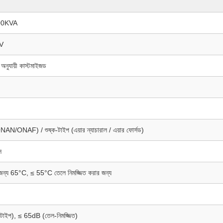
00KVA
V
ন অনুযায়ী কাস্টমাইজড
NAN/ONAF) / শুষ্ক-টাইপ (এয়ার ন্যাচারাল / এয়ার ফোর্সড)
স
 জন্য 65°C, ≤ 55°C তেলে নিমজ্জিত করার জন্য
টাইপ), ≤ 65dB (তেল-নিমজ্জিত)