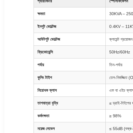
প্যারামিটার
স্পেসিফিকেশন
ক্ষমতা
30KVA – 25
ইনপুট ভোল্টেজ
0.4KV – 11K
আউটপুট ভোল্টেজ
ক্লায়েন্ট প্রয়োজ
ফ্রিকোয়েন্সি
50Hz/60Hz
পর্যায়
তিন-পর্যায়
কুলিং টাইপ
তেল-নিমজ্জিত (O
নিরোধক ক্লাস
এফ বা এইচ ক্লা
তাপমাত্রা বৃদ্ধি
≤ ড্রাই-টাইপের
কর্মদক্ষতা
≥ 98%
নয়েজ লেভেল
≤ 55dB (শুষ্ক-