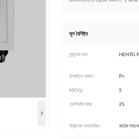
কাস্টমাইজযোগ্য OEM সমাধান। 1 বছরের ওয়
মূল বৈশিষ্ট্য
ব্র্যান্ডের নাম:
HENTG 
উৎপত্তি স্থান:
চীন
MOQ:
5
ডেলিভারি সময়:
25
স্ট্যান্ডার্ড প্যাকেজিং:
কাঠের প্যাক