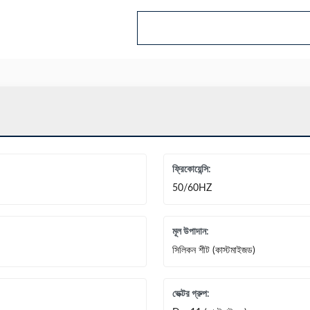
ফ্রিকোয়েন্সি:
50/60HZ
মূল উপাদান:
সিলিকন শীট (কাস্টমাইজড)
ভেক্টর গ্রুপ: