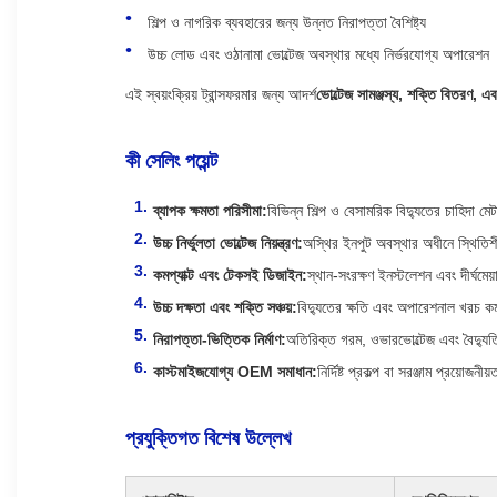
শিল্প ও নাগরিক ব্যবহারের জন্য উন্নত নিরাপত্তা বৈশিষ্ট্য
উচ্চ লোড এবং ওঠানামা ভোল্টেজ অবস্থার মধ্যে নির্ভরযোগ্য অপারেশন
এই স্বয়ংক্রিয় ট্রান্সফরমার জন্য আদর্শ
ভোল্টেজ সামঞ্জস্য, শক্তি বিতরণ, এবং 
কী সেলিং পয়েন্ট
ব্যাপক ক্ষমতা পরিসীমা:
বিভিন্ন শিল্প ও বেসামরিক বিদ্যুতের চাহ
উচ্চ নির্ভুলতা ভোল্টেজ নিয়ন্ত্রণ:
অস্থির ইনপুট অবস্থার অধীনে স্থিতি
কমপ্যাক্ট এবং টেকসই ডিজাইন:
স্থান-সংরক্ষণ ইনস্টলেশন এবং দীর্ঘমেয
উচ্চ দক্ষতা এবং শক্তি সঞ্চয়:
বিদ্যুতের ক্ষতি এবং অপারেশনাল খরচ ক
নিরাপত্তা-ভিত্তিক নির্মাণ:
অতিরিক্ত গরম, ওভারভোল্টেজ এবং বৈদ্যুতিক ত
কাস্টমাইজযোগ্য OEM সমাধান:
নির্দিষ্ট প্রকল্প বা সরঞ্জাম প্রয়োজন
প্রযুক্তিগত বিশেষ উল্লেখ