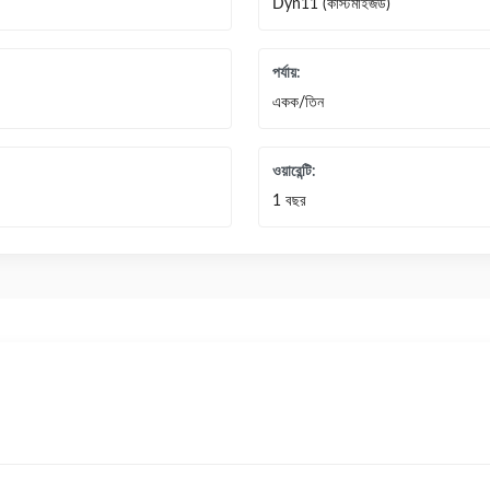
Dyn11 (কাস্টমাইজড)
পর্যায়:
একক/তিন
ওয়ারেন্টি:
1 বছর