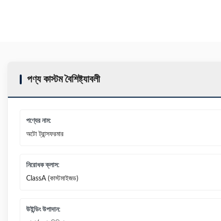
পণ্য কাস্টম বৈশিষ্ট্যাবলী
পণ্যের নাম:
অটো ট্রান্সফরমার
নিরোধক ক্লাস:
ClassA (কাস্টমাইজড)
উইন্ডিং উপাদান: