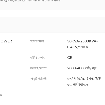
ারেন্টি সহ কঠোর শিল্প অবস্থার জন্য টেকসই নকশা।
POWER
মডেল নম্বর:
30KVA-2500KVA-
0.4KV/11KV
সার্টিফিকেশন:
CE
সরবরাহ ক্ষমতা:
2000-4000সেট/বছর
পেমেন্ট শর্তাবলী:
এল/সি, ডি/এ, ডি/পি, টি/টি,
ওয়েস্টার্ন ইউনিয়ন
েজ