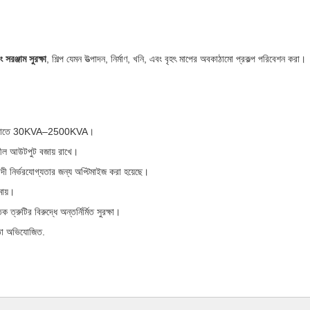
সরঞ্জাম সুরক্ষা
, শিল্প যেমন উত্পাদন, নির্মাণ, খনি, এবং বৃহৎ মাপের অবকাঠামো প্রকল্প পরিবেশন করা।
িদা মেটাতে 30KVA–2500KVA।
শীল আউটপুট বজায় রাখে।
়াদী নির্ভরযোগ্যতার জন্য অপ্টিমাইজ করা হয়েছে।
মায়।
্রুটির বিরুদ্ধে অন্তর্নির্মিত সুরক্ষা।
ীয়তা অভিযোজিত.