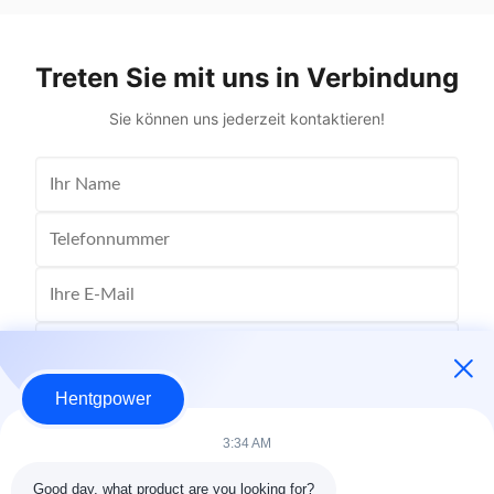
Material Copper Application Power Phase Three
Rectangle 
Coil Structure Layered ...
Potenti
Treten Sie mit uns in Verbindung
Sie können uns jederzeit kontaktieren!
Hentgpower
3:34 AM
Good day, what product are you looking for?