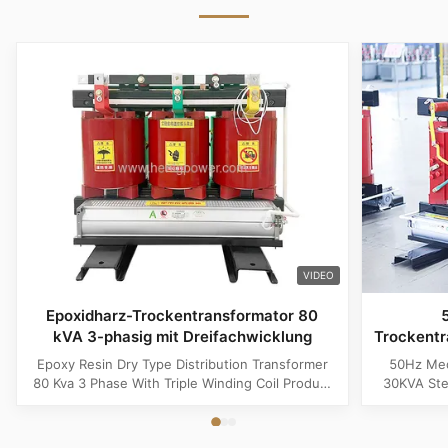
VIDEO
Epoxidharz-Trockentransformator 80
kVA 3-phasig mit Dreifachwicklung
Trockent
Abwärt
Epoxy Resin Dry Type Distribution Transformer
50Hz Med
80 Kva 3 Phase With Triple Winding Coil Product
30KVA Ste
Specifications Attribute Value Type Power
Product 
transformer, distribution transformer, Dry Type
Distrib
Transformer Frequency 50Hz, 60Hz Winding
Copper Wi