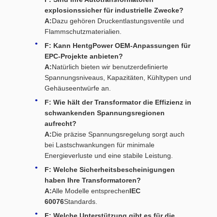
explosionssicher für industrielle Zwecke?
A:
Dazu gehören Druckentlastungsventile und
Flammschutzmaterialien.
F: Kann HentgPower OEM-Anpassungen für
EPC-Projekte anbieten?
A:
Natürlich bieten wir benutzerdefinierte
Spannungsniveaus, Kapazitäten, Kühltypen und
Gehäuseentwürfe an.
F: Wie hält der Transformator die Effizienz in
schwankenden Spannungsregionen
aufrecht?
A:
Die präzise Spannungsregelung sorgt auch
bei Lastschwankungen für minimale
Energieverluste und eine stabile Leistung.
F: Welche Sicherheitsbescheinigungen
haben Ihre Transformatoren?
A:
Alle Modelle entsprechen
IEC
60076
Standards.
F: Welche Unterstützung gibt es für die