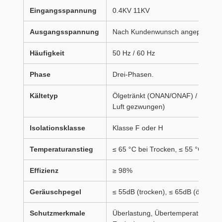
Eingangsspannung
0.4KV 11KV
Ausgangsspannung
Nach Kundenwunsch angepasst
Häufigkeit
50 Hz / 60 Hz
Phase
Drei-Phasen.
Kältetyp
Ölgetränkt (ONAN/ONAF) / Trockeng
Luft gezwungen)
Isolationsklasse
Klasse F oder H
Temperaturanstieg
≤ 65 °C bei Trocken, ≤ 55 °C bei Ö
Effizienz
≥ 98%
Geräuschpegel
≤ 55dB (trocken), ≤ 65dB (ölgeträn
Schutzmerkmale
Überlastung, Übertemperatur, Kur