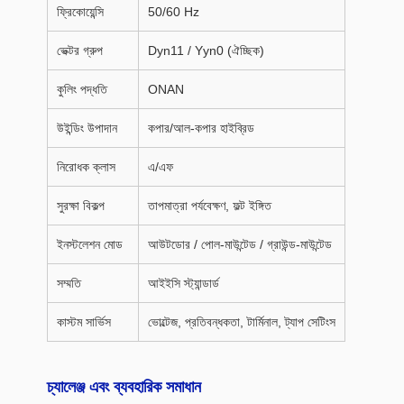
ফ্রিকোয়েন্সি
50/60 Hz
ভেক্টর গ্রুপ
Dyn11 / Yyn0 (ঐচ্ছিক)
কুলিং পদ্ধতি
ONAN
উইন্ডিং উপাদান
কপার/আল-কপার হাইব্রিড
নিরোধক ক্লাস
এ/এফ
সুরক্ষা বিকল্প
তাপমাত্রা পর্যবেক্ষণ, ফল্ট ইঙ্গিত
ইনস্টলেশন মোড
আউটডোর / পোল-মাউন্টেড / গ্রাউন্ড-মাউন্টেড
সম্মতি
আইইসি স্ট্যান্ডার্ড
কাস্টম সার্ভিস
ভোল্টেজ, প্রতিবন্ধকতা, টার্মিনাল, ট্যাপ সেটিংস
চ্যালেঞ্জ এবং ব্যবহারিক সমাধান