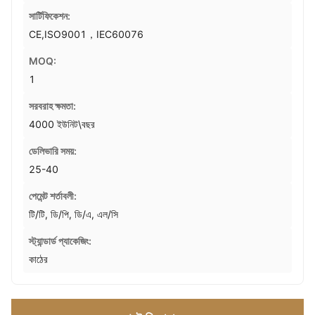
সার্টিফিকেশন:
CE,ISO9001，IEC60076
MOQ:
1
সরবরাহ ক্ষমতা:
4000 ইউনিট\বছর
ডেলিভারি সময়:
25-40
পেমেন্ট শর্তাবলী:
টি/টি, ডি/পি, ডি/এ, এল/সি
স্ট্যান্ডার্ড প্যাকেজিং:
কাঠের