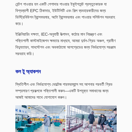
হেন্টগ পাওয়ার হল একটি পেশাদার পাওয়ার ইকুইপমেন্ট প্রস্তুতকারক যা
বিশ্বব্যাপী EPC ঠিকাদার, ইউটিলিটি এবং শিল্প ব্যবহারকারীদের জন্য
ডিস্ট্রিবিউশন ট্রান্সফরমার, অটো ট্রান্সফরমার এবং পাওয়ার সলিউশন সরবরাহ
করে।
ইঞ্জিনিয়ারিং দক্ষতা, IEC-অনুযায়ী উত্পাদন, কঠোর মান নিয়ন্ত্রণ এবং
শক্তিশালী কাস্টমাইজেশন ক্ষমতার মাধ্যমে, আমরা দুর্বল-গ্রিড অঞ্চল, গ্রামীণ
বিদ্যুতায়ন, সাবস্টেশন এবং অবকাঠামো আপগ্রেডের জন্য নির্ভরযোগ্য সরঞ্জাম
সরবরাহ করি।
কল টু অ্যাকশন
স্থিতিশীল এবং নির্ভরযোগ্য ভোল্টেজ পারফরম্যান্স সহ আপনার পরবর্তী গ্রিড
সম্প্রসারণ প্রকল্পকে শক্তিশালী করুন—একটি উপযুক্ত সমাধানের জন্য
আজই আমাদের সাথে যোগাযোগ করুন।