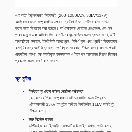
এই অটো ট্রান্সফরমার সিস্টেমটি (200-1250kVA, 33kV/11kV)
আফ্রিকার দ্রুত সম্প্রসারিত নগর ও গ্রামীণ বিতরণ নেটওয়ার্ককে সমর্থন
করার জন্য ডিজাইন করা হয়েছে। অপ্টিমাইজড ভোল্টেজ রেগুলেশন, লো-লস
পারফরম্যান্স এবং অস্থির ফিডার লাইনের দৃঢ় অভিযোজনযোগ্যতার সাথে, এটি
অবকাঠামো উন্নয়ন, ইউটিলিটি আপগ্রেড, মিনি-গ্রিড এবং গ্রামীণ বিদ্যুতায়ন
কর্মসূচির জন্য অবিচ্ছিন্ন এবং দক্ষ বিদ্যুৎ সরবরাহ নিশ্চিত করে। এর কমপ্যাক্ট
বৈদ্যুতিক নকশা এবং সরলীকৃত ইনস্টলেশন এটিকে বড় আকারের বিদ্যুৎ বিতরণ
প্রকল্পের জন্য আদর্শ করে তোলে।
মূল সুবিধা
নির্ভরযোগ্য স্টেপ-ডাউন ভোল্টেজ কর্মক্ষমতা
দূর-দূরত্বের গ্রিড সম্প্রসারণ করিডোরগুলির জন্য উপযুক্ত
ওঠানামাকারী 33kV ইনপুটের অধীনে স্থিতিশীল 11kV আউটপুট
নিশ্চিত করে।
উচ্চ সিস্টেম দক্ষতা
অপ্টিমাইজ করা ইলেক্ট্রোম্যাগনেটিক ডিজাইন কর্মক্ষম ক্ষতি কমায়,