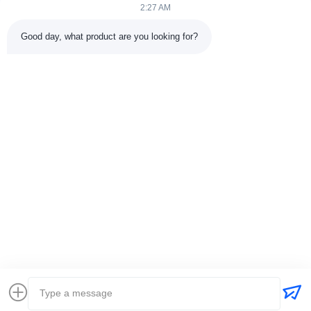
2:27 AM
Good day, what product are you looking for?
পাঠান
+86-15074989773
info@hentgpower.com
বাড়ি
পণ্য
ভিডিও
ভিআর শো
আমাদের সম্বন্ধে
কারখানা ভ্রমণ
গুণগত মান নিয়ন্ত্রণ
যোগাযোগ করুন
একটি উদ্ধৃতি অনুরোধ করুন
সাইট ম্যাপ
গোপনীয়তা নীতি
© 2026 Hunan Hentg Power Electric Technology Co., Ltd.. All Rights
Reserved.