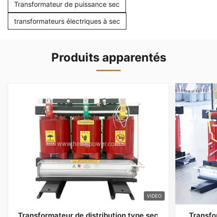
Transformateur de puissance sec
transformateurs électriques à sec
Produits apparentés
VIDEO
Transformateur de distribution type sec
Transfo