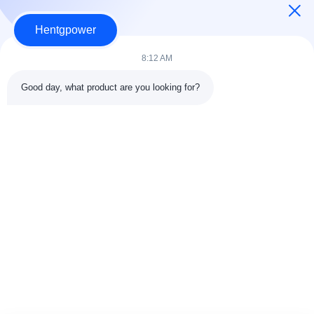
Hentgpower
8:12 AM
Good day, what product are you looking for?
Envoyer
+86-15074989773
info@hentgpower.com
À la maison
Produits
Vidéos
Le spectacle VR
À propos de nous
Visite de l'usine
Contrôle qualité
Contactez-nous
Demander un devis