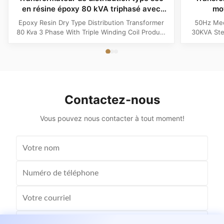
en résine époxy 80 kVA triphasé avec
mo
bobinage triple
Transfo
Epoxy Resin Dry Type Distribution Transformer
50Hz Med
80 Kva 3 Phase With Triple Winding Coil Product
30KVA Ste
Specifications Attribute Value Type Power
Product 
transformer, distribution transformer, Dry Type
Distrib
Transformer Frequency 50Hz, 60Hz Winding
Copper Wi
Material Copper Application Power Phase Three
Rectangle 
Coil Structure Layered ...
Potenti
Contactez-nous
Vous pouvez nous contacter à tout moment!