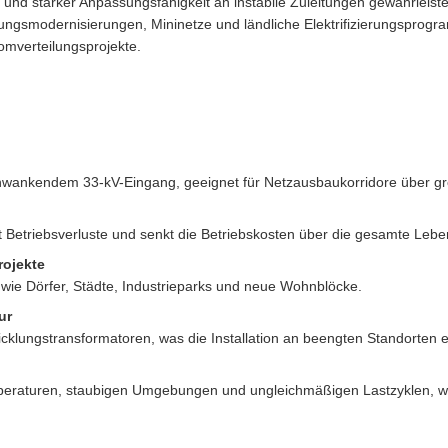
nd starker Anpassungsfähigkeit an instabile Zuleitungen gewährleistet 
gungsmodernisierungen, Mininetze und ländliche Elektrifizierungsprog
romverteilungsprojekte.
chwankendem 33-kV-Eingang, geeignet für Netzausbaukorridore über g
rt Betriebsverluste und senkt die Betriebskosten über die gesamte Le
rojekte
wie Dörfer, Städte, Industrieparks und neue Wohnblöcke.
ur
lungstransformatoren, was die Installation an beengten Standorten er
eraturen, staubigen Umgebungen und ungleichmäßigen Lastzyklen, wie 