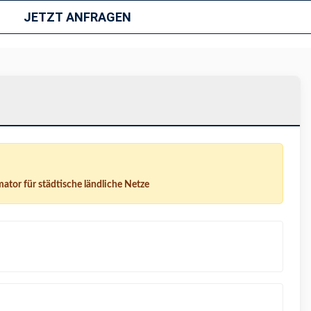
JETZT ANFRAGEN
tor für städtische ländliche Netze