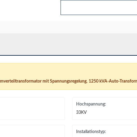
omverteiltransformator mit Spannungsregelung
,
1250 kVA-Auto-Transforma
Hochspannung:
33KV
Installationstyp: