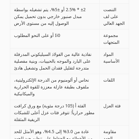
التنصت
±2 * 2.5% أو ±5%، يتم تشغيله بواسطة
على لف
مبدل صنبور خارجي بدون تحميل يمكن
الجهد العالي
الوصول إليه من مستوى الأرض
مجموعة
Ii0 أو على النحو المطلوب
المتجهات
المواد
نفاذية عالية من الفولاذ السيليكوني المدرفلة
الأساسية
على البارد والموجه بالحبيبات، وبنية مفصلية
متدرجة لتقليل فقدان الحمل وتشغيل هادئ
اللفات
نحاس أو ألومنيوم من الدرجة الإلكتروليتية،
ملفوف بطبقة عازلة معززة للقوة الحرارية
والميكانيكية
فئة العزل
الفئة أ (105 درجة مئوية) مع ورق كرافت
مطور حرارياً؛ تتوفر فئات عزل أعلى للشبكات
الريفية المثقلة
مقاومة
عادة من 3.0% إلى 4.5%، وهو الأمثل للحد
الجهد
من الأخطاء مع الحفاظ على تنظيم جيد للجهد