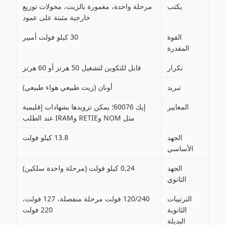
يكتب
مرحلة واحدة، مغمورة بالزيت، محولات توزيع
خارجية مثبتة على عمود
القوة
30 كيلو فولت أمبير
المقدرة
تكرار
قابل للتكوين لتشغيل 50 هرتز أو 60 هرتز
تبريد
أونان (زيت طبيعي هواء طبيعي)
المعايير
إيك 60076؛ يمكن تزويدها بشهادات إقليمية
مثل NOM وRETIE وIRAM عند الطلب
الجهد
13.8 كيلو فولت
الأساسي
الجهد
0.24 كيلو فولت (مرحلة واحدة سلكين)
الثانوي
الترتيبات
120/240 فولت مرحلة منفصلة، ​​127 فولت،
الثانوية
220 فولت
البديلة