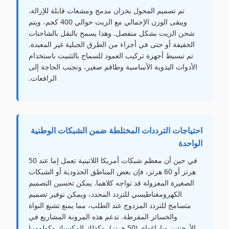
تم تصميم المحول بخزان مدمج ومشعات قابلة للإزالة.
ويبقى الوزن الإجمالي مع الزيت حوالي 400 كجم، ويتم
شحن الزيت بشكل منفصل. وهذا يسمح بالنقل بالشاحنات
الخفيفة أو حتى في أجزاء من الطرق الجبلية غير المعبدة.
تم تبسيط أجهزة تركيب العمود للسماح بالتثبيت باستخدام
الأدوات اليدوية الأساسية وطاقم صغير، وتجنب الحاجة إلى
الرافعات.
احتياجات الترددات المختلطة ضمن الشبكات الوطنية
الواحدة
في حين أن معظم شبكات أمريكا اللاتينية تعمل إما عند 50
هرتز أو 60 هرتز، فإن بعض المناطق الحدودية أو الشبكات
الصغيرة المعزولة قد تواجه كلاهما. يمكن تحسين التصميم
الكهرومغناطيسي للتردد المحدد، ويمكن توفير تصميم
متسامح للتردد المزدوج عند الطلب، مما يمنع تشبع النواة
والخسائر المفرطة. تدعم هذه المرونة المشاريع في
الأرجنتين وباراغواي (50 هرتز)، وكذلك المكسيك وكولومبيا