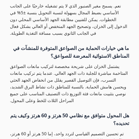
نعم. يسمح مغير الصنبور الذي لا يتم تشغيله خارجيًا على الجانب
الأساسي بضبط المجال بسهولة لنسبة التحويل بنسبة ±5% في
الخطوات. يمكن للفنيين مطابقة الجهد الأساسي المحلي دون
الدخول إلى الخزان، وتصحيح الجهد المنخفض أو العالي بشكل فعال
في الجانب الثانوي بسبب مسافة التغذية الطويلة.
ما هي خيارات الحماية من الصواعق المتوفرة للمنشآت في
المناطق الاستوائية المعرضة للصواعق؟
يشتمل الخزان على شريحة مخصصة لتركيب مانعات الصواعق
المتاخمة مباشرة للجلبة ذات الجهد العالي. عندما يتم تركيب مانعات
التسرب، فإن التوصيل القصير يقلل من انخفاض الجهد الحثي
ويحسن هامش الحماية. بالنسبة للمناطق ذات نشاط البرق الشديد،
نوصي بتثبيت مانعات فئة التوزيع ذات التصنيف المناسب على جميع
المراحل الثلاث للخط وعلى المحول.
هل المحول متوافق مع نظامي 50 هرتز و 60 هرتز وكيف يتم
تحديده؟
تم تحسين التصميم القياسي لتردد واحد، إما 50 هرتز أو 60 هرتز،