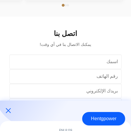
r Output
Frequency 60Hz Phase Single Phase Application
0V, 480V
Power Transformer Output Voltage 110V, 220V,
V, 6.3kV,
380V, 400V, 440V, 480V Input Voltage 11kV,
 ...
10.5kV, 3kV, 6.6kV, 6.3kV, 35kV, 12.47kV...
اتصل بنا
يمكنك الاتصال بنا في أي وقت!
Hentgpower
8:09 PM