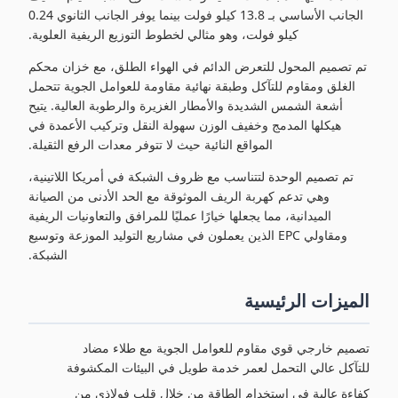
الجانب الأساسي بـ 13.8 كيلو فولت بينما يوفر الجانب الثانوي 0.24
كيلو فولت، وهو مثالي لخطوط التوزيع الريفية العلوية.
تم تصميم المحول للتعرض الدائم في الهواء الطلق، مع خزان محكم
الغلق ومقاوم للتآكل وطبقة نهائية مقاومة للعوامل الجوية تتحمل
أشعة الشمس الشديدة والأمطار الغزيرة والرطوبة العالية. يتيح
هيكلها المدمج وخفيف الوزن سهولة النقل وتركيب الأعمدة في
المواقع النائية حيث لا تتوفر معدات الرفع الثقيلة.
تم تصميم الوحدة لتتناسب مع ظروف الشبكة في أمريكا اللاتينية،
وهي تدعم كهربة الريف الموثوقة مع الحد الأدنى من الصيانة
الميدانية، مما يجعلها خيارًا عمليًا للمرافق والتعاونيات الريفية
ومقاولي EPC الذين يعملون في مشاريع التوليد الموزعة وتوسيع
الشبكة.
الميزات الرئيسية
تصميم خارجي قوي مقاوم للعوامل الجوية مع طلاء مضاد
للتآكل عالي التحمل لعمر خدمة طويل في البيئات المكشوفة
كفاءة عالية في استخدام الطاقة من خلال قلب فولاذي من