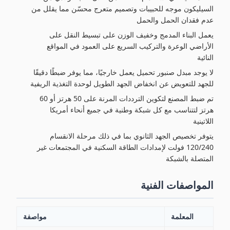
السيليكون موجه للحبيبات وتصميم متعرج محسّن مما يقلل من
عدم فقدان الحمل والحمل
يعمل البناء المدمج وخفيف الوزن على تبسيط النقل على
الأراضي الوعرة والتركيب السريع على العمود في المواقع
النائية
لا يوجد مبدل صنبور تحميل يعمل خارجيًا، مما يوفر ضبطًا دقيقًا
للجهد للتعويض عن انخفاض الجهد الطويل لوحدة التغذية الريفية
تم ضبط المصنع لتكوين الترددات المرنة على 50 هرتز أو 60
هرتز لتتناسب مع كل شبكة وطنية في جميع أنحاء أمريكا
اللاتينية
يتوفر تخصيص الجهد الثانوي بما في ذلك مرحلة الانقسام
120/240 فولت لإمدادات الطاقة السكنية في المجتمعات غير
المتصلة بالشبكة
المواصفات الفنية
المعلمة
مواصفة