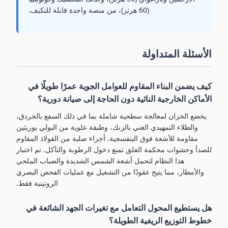
(60 هرتز)، من منصة واحدة قابلة للتكيف.
الأسئلة المتداولة
كيف يضمن البناء المقاوم للعوامل الجوية عمرًا طويلًا في
الأماكن الخارجية النائية دون الحاجة إلى صيانة دورية؟
يخضع الخزان لمعالجة سطحية شاملة بما في ذلك السفع بالخردق،
والطلاء التمهيدي الغني بالزنك، وطبقة علوية من البولي يوريثين
مقاومة للأشعة فوق البنفسجية. أجزاء صلبة من الفولاذ المقاوم
للصدأ وحشوات محكمة الغلق تمنع دخول الرطوبة والتآكل. تم اختبار
هذا النظام لتحمل أشعة الشمس الشديدة والضباب الملحي
والأمطار، مما يتيح عقودًا من التشغيل مع عمليات الفحص البصري
الروتينية فقط.
هل يستطيع المحول التعامل مع تغيرات الجهد الشائعة في
خطوط التوزيع الريفية الطويلة؟