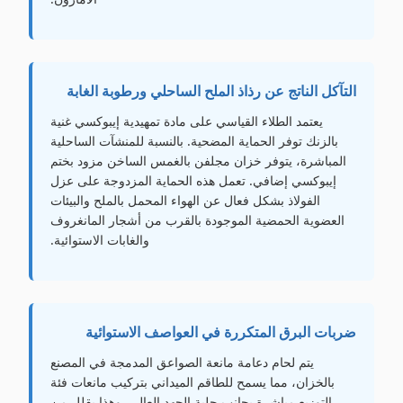
التآكل الناتج عن رذاذ الملح الساحلي ورطوبة الغابة
يعتمد الطلاء القياسي على مادة تمهيدية إيبوكسي غنية
بالزنك توفر الحماية المضحية. بالنسبة للمنشآت الساحلية
المباشرة، يتوفر خزان مجلفن بالغمس الساخن مزود بختم
إيبوكسي إضافي. تعمل هذه الحماية المزدوجة على عزل
الفولاذ بشكل فعال عن الهواء المحمل بالملح والبيئات
العضوية الحمضية الموجودة بالقرب من أشجار المانغروف
والغابات الاستوائية.
ضربات البرق المتكررة في العواصف الاستوائية
يتم لحام دعامة مانعة الصواعق المدمجة في المصنع
بالخزان، مما يسمح للطاقم الميداني بتركيب مانعات فئة
التوزيع مباشرة بجانب جلبة الجهد العالي. وهذا يقلل من