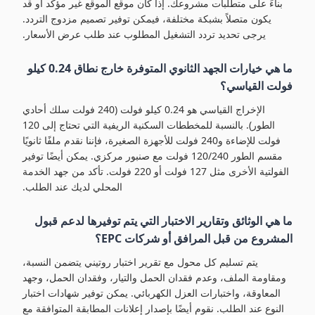
بناءً على متطلبات مشروعك. إذا كان موقع الموقع غير مؤكد أو قد
يكون متصلاً بشبكة مختلفة، فيمكن توفير تصميم مزدوج التردد.
يرجى تحديد تردد التشغيل المطلوب عند طلب عرض الأسعار.
ما هي خيارات الجهد الثانوي المتوفرة خارج نطاق 0.24 كيلو
فولت القياسي؟
الإخراج القياسي هو 0.24 كيلو فولت (240 فولت سلك أحادي
الطور). بالنسبة للمخططات السكنية الريفية التي تحتاج إلى 120
فولت للإضاءة و240 فولت للأجهزة الصغيرة، فإننا نقدم ملفًا ثانويًا
مقسم الطور 120/240 فولت مع صنبور مركزي. يمكن أيضًا توفير
الفولتية الأخرى مثل 127 فولت أو 220 فولت. تأكد من جهد الخدمة
المحلي لديك عند الطلب.
ما هي الوثائق وتقارير الاختبار التي يتم توفيرها لدعم قبول
المشروع من قبل المرافق أو شركات EPC؟
يتم تسليم كل محول مع تقرير اختبار روتيني يتضمن النسبة،
ومقاومة الملف، وعدم فقدان الحمل والتيار، وفقدان الحمل، وجهد
المعاوقة، واختبارات العزل الكهربائي. يمكن توفير شهادات اختبار
النوع عند الطلب. نقوم أيضًا بإصدار إعلانات المطابقة المتوافقة مع