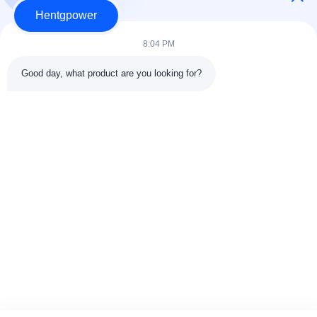
Hentgpower
8:04 PM
Good day, what product are you looking for?
Senden
+86-15074989773
info@hentgpower.com
Heim
Produkte
Videos
VR-Show
Über uns
Werksbesichtigung
Qualitätskontrolle
Kontakt mit uns
Bitte um ein Angebot
Sitemap
Privacy policy