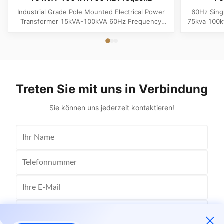
Industrial Grade Pole Mounted Electrical Power
60Hz Sing
Transformer 15kVA-100kVA 60Hz Frequency
75kva 100k
Product Specifications Attribute Value
Attribute
Frequency 60Hz Phase Single Phase Application
Phase App
Power Transformer Output Voltage 110V, 220V,
Voltage 1
380V, 400V, 440V, 480V Input Voltage 11kV,
Input Volt
10.5kV, 3kV, 6.6kV, 6.3kV, 35kV, 12.47kV...
35kV,
Treten Sie mit uns in Verbindung
Sie können uns jederzeit kontaktieren!