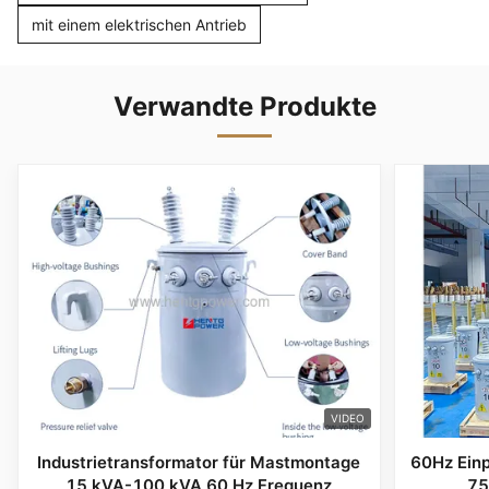
mit einem elektrischen Antrieb
Verwandte Produkte
VIDEO
Industrietransformator für Mastmontage
60Hz Ein
15 kVA-100 kVA 60 Hz Frequenz
75