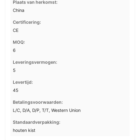
Plaats van herkomst:
China
Certificering:
CE
MOQ:
6
Leveringsvermogen:
5
Levertijd:
45
Betalingsvoorwaarden:
L/C, D/A, D/P, T/T, Western Union
Standaardverpakking:
houten kist