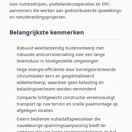
voor nutsbedrijven, plattelandscoöperaties en EPC-
aannemers die werken aan gedistribueerde opwekkings-
en netuitbreidingsprojecten.
Belangrijkste kenmerken
Robuust weerbestendig buitenontwerp met
robuuste anticorrosiecoating voor een lange
levensduur in blootgestelde omgevingen
Hoge energie-efficiëntie door korrelgeoriënteerde
siliciumstalen kern en geoptimaliseerd
wikkelontwerp, waardoor geen belasting en
belastingsverliezen worden verminderd
Compacte lichtgewicht constructie vereenvoudigt
transport op ruw terrein en snelle paalmontage op
afgelegen locaties
Extern bediende nullastaftapwisselaar die
nauwkeurige spanningsaanpassing biedt ter
compensatie van lange spanningsdalingen op het