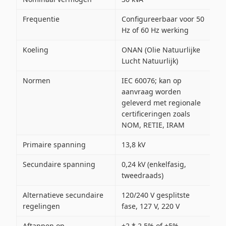
Frequentie
Configureerbaar voor 50
Hz of 60 Hz werking
Koeling
ONAN (Olie Natuurlijke
Lucht Natuurlijk)
Normen
IEC 60076; kan op
aanvraag worden
geleverd met regionale
certificeringen zoals
NOM, RETIE, IRAM
Primaire spanning
13,8 kV
Secundaire spanning
0,24 kV (enkelfasig,
tweedraads)
Alternatieve secundaire
120/240 V gesplitste
regelingen
fase, 127 V, 220 V
Aftappen op
±2 * 2,5% of ±5%,