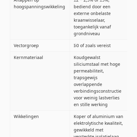
hoogspanningswikkeling
bediend door een
externe onbelaste
kraanwisselaar,
toegankelijk vanaf
grondniveau
Vectorgroep
Ii0 of zoals vereist
Kernmateriaal
Koudgewalst
siliciumstaal met hoge
permeabiliteit,
trapsgewijs
overlappende
verbindingsconstructie
voor weinig lastverlies
en stille werking
Wikkelingen
Koper of aluminium van
elektrolytische kwaliteit,
gewikkeld met
versterkte isolatielaag