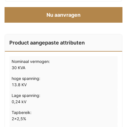
Nu aanvragen
Product aangepaste attributen
Nominaal vermogen:
30 KVA
hoge spanning:
13.8 KV
Lage spanning:
0,24 kV
Tapbereik:
2x2,5%