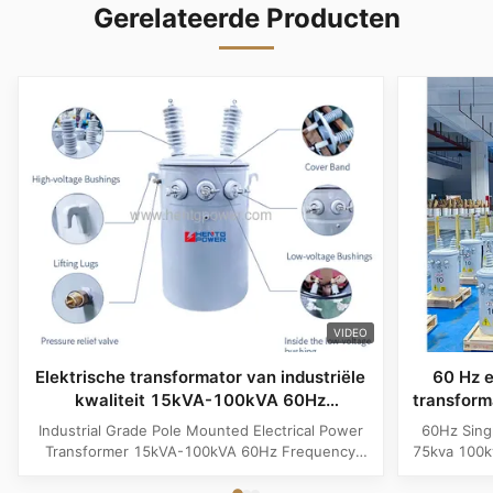
Gerelateerde Producten
VIDEO
Elektrische transformator van industriële
60 Hz 
kwaliteit 15kVA-100kVA 60Hz
transfor
Frequentie
Industrial Grade Pole Mounted Electrical Power
60Hz Sing
Transformer 15kVA-100kVA 60Hz Frequency
75kva 100k
Product Specifications Attribute Value
Attribute