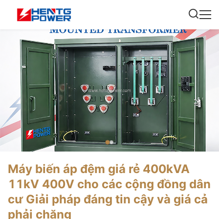
Máy biến áp đệm giá rẻ 400kVA
11kV 400V cho các cộng đồng dân
cư Giải pháp đáng tin cậy và giá cả
phải chăng