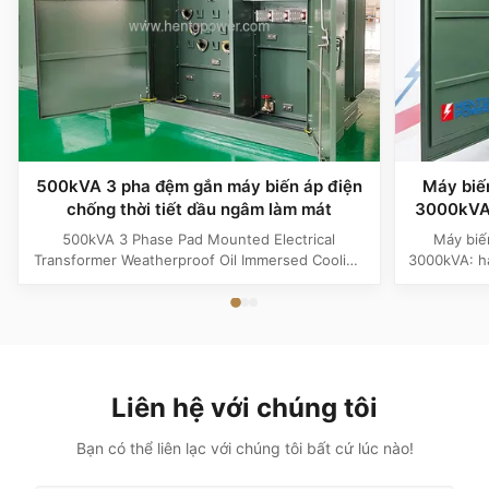
500kVA 3 pha đệm gắn máy biến áp điện
Máy bi
chống thời tiết dầu ngâm làm mát
3000kVA 
dùng ch
500kVA 3 Phase Pad Mounted Electrical
Máy biế
Transformer Weatherproof Oil Immersed Cooling
3000kVA: hạ
Product Specifications Attribute Value Type
chứa đầy
Distribution transformer, power transformer, Oil-
nguồn cấp 
filled Transformer Frequency 50Hz, 60Hz
trước và 
Winding Material Aluminum Application Power
dụng c
Phase Three Coil Structure TOROIDAL ...
Liên hệ với chúng tôi
Bạn có thể liên lạc với chúng tôi bất cứ lúc nào!