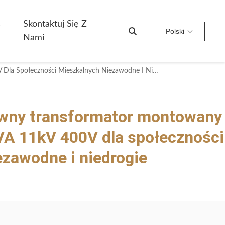
s
Skontaktuj Się Z
Polski
Nami
Kosztowo Efektywny Transformator Montowany Na Podłożu 400kVA 11kV 400V Dla Społeczności Mieszkalnych Niezawodne I Niedrogie Rozwiązanie
wny transformator montowany
VA 11kV 400V dla społeczności
zawodne i niedrogie