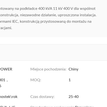
towany na podkładce 400 kVA 11 kV 400 V dla wspólnot
strukcja, niezawodne działanie, uproszczona instalacja.
rmami IEC, konstrukcją przystosowaną do montażu na
racjami.
POWER
Miejsce pochodzenia:
Chiny
9001，
MOQ:
1
6
nostek\rok
Czas dostawy:
25-40