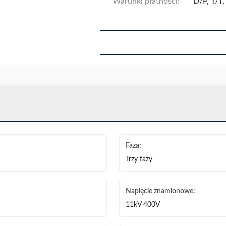
Warunki płatności:
D/P, T/T,
Faza:
Trzy fazy
Napięcie znamionowe:
11kV 400V