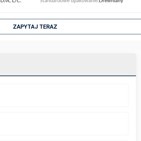
 D/A, L/C.
Standardowe opakowanie:
Drewniany
ZAPYTAJ TERAZ