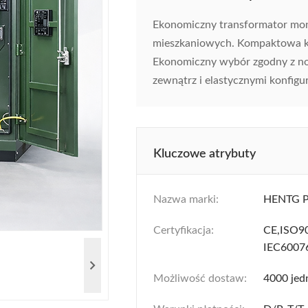
Ekonomiczny transformator mon
mieszkaniowych. Kompaktowa kon
Ekonomiczny wybór zgodny z no
zewnątrz i elastycznymi konfigu
Kluczowe atrybuty
Nazwa marki:
HENTG 
Certyfikacja:
CE,ISO
IEC6007
Możliwość dostaw:
4000 jed