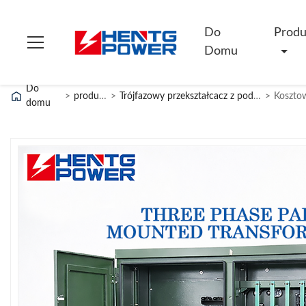
Do
Produ
Domu
Do
>
produkty
>
Trójfazowy przekształcacz z podkładką
>
domu