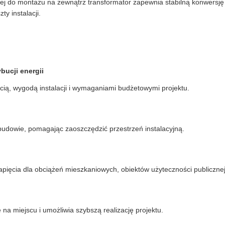
wanej do montażu na zewnątrz transformator zapewnia stabilną konwersj
y instalacji.
ucji energii
ą, wygodą instalacji i wymaganiami budżetowymi projektu.
obudowie, pomagając zaoszczędzić przestrzeń instalacyjną.
pięcia dla obciążeń mieszkaniowych, obiektów użyteczności publicznej i
a miejscu i umożliwia szybszą realizację projektu.