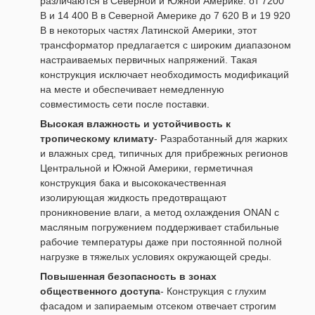
различаются в Северной и Южной Америке: от 7200
В и 14 400 В в Северной Америке до 7 620 В и 19 920
В в некоторых частях Латинской Америки, этот
трансформатор предлагается с широким диапазоном
настраиваемых первичных напряжений. Такая
конструкция исключает необходимость модификаций
на месте и обеспечивает немедленную
совместимость сети после поставки.
Высокая влажность и устойчивость к
тропическому климату
- Разработанный для жарких
и влажных сред, типичных для прибрежных регионов
Центральной и Южной Америки, герметичная
конструкция бака и высококачественная
изолирующая жидкость предотвращают
проникновение влаги, а метод охлаждения ONAN с
масляным погружением поддерживает стабильные
рабочие температуры даже при постоянной полной
нагрузке в тяжелых условиях окружающей среды.
Повышенная безопасность в зонах
общественного доступа
- Конструкция с глухим
фасадом и запираемым отсеком отвечает строгим