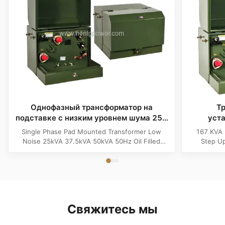
Однофазный трансформатор на
Т
подставке с низким уровнем шума 250
уста
кВА 50 Гц, заполненный маслом
рег
Single Phase Pad Mounted Transformer Low
167 KVA 
понижен
Noise 25kVA 37.5kVA 50kVA 50Hz Oil Filled
Step Up
Product Specifications Attribute Value Type
Product 
distribution transformer, power transformer, Oil-
Distributi
filled Transformer Frequency 50Hz, 60Hz
Copper F
Winding Material Aluminum Application Power
Phase In
Phase Single Phase Coil Structure ...
Output Vo
Свяжитесь мы