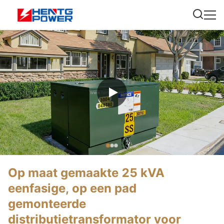
Op maat gemaakte 25 kVA
eenfasige, op een pad
gemonteerde
distributietransformator voor