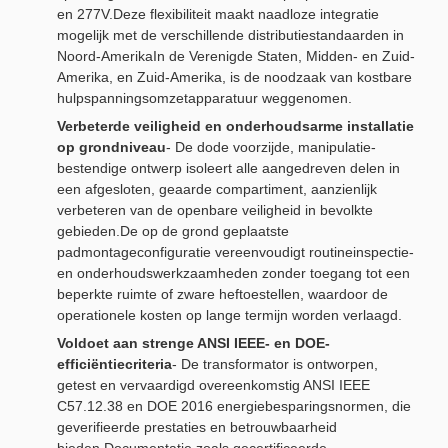
en 277V.Deze flexibiliteit maakt naadloze integratie
mogelijk met de verschillende distributiestandaarden in
Noord-AmerikaIn de Verenigde Staten, Midden- en Zuid-
Amerika, en Zuid-Amerika, is de noodzaak van kostbare
hulpspanningsomzetapparatuur weggenomen.
Verbeterde veiligheid en onderhoudsarme installatie
op grondniveau
- De dode voorzijde, manipulatie-
bestendige ontwerp isoleert alle aangedreven delen in
een afgesloten, geaarde compartiment, aanzienlijk
verbeteren van de openbare veiligheid in bevolkte
gebieden.De op de grond geplaatste
padmontageconfiguratie vereenvoudigt routineinspectie-
en onderhoudswerkzaamheden zonder toegang tot een
beperkte ruimte of zware heftoestellen, waardoor de
operationele kosten op lange termijn worden verlaagd.
Voldoet aan strenge ANSI IEEE- en DOE-
efficiëntiecriteria
- De transformator is ontworpen,
getest en vervaardigd overeenkomstig ANSI IEEE
C57.12.38 en DOE 2016 energiebesparingsnormen, die
geverifieerde prestaties en betrouwbaarheid