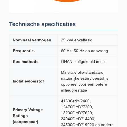
Technische specificaties
Nominaal vermogen
25 kVA enkelfasig
Frequentie.
60 Hz, 50 Hz op aanvraag
Koelmethode
ONAN, zelfgekoeld in olie
Minerale olie-standaard;
natuurlijke estervloeistof is
Isolatievloeistof
optioneel voor een betere
milieuprestatie
4160GrdY/2400,
12470GrdY/7200,
Primary Voltage
13200GrdY/7620,
Ratings
24940GrdY/14400,
(aanpasbaar)
34500GrdY/19920 en andere