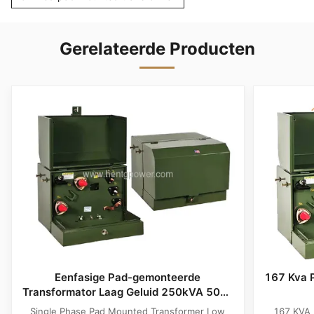
Gerelateerde Producten
Eenfasige Pad-gemonteerde
167 Kva 
Transformator Laag Geluid 250kVA 50Hz
Oliegevuld
Single Phase Pad Mounted Transformer Low
167 KVA 