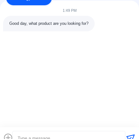
1:49 PM
Good day, what product are you looking for?
Stuur
+86-15074989773
info@hentgpower.com
Thuis
Producten
Video's
VR -show
Over Ons
Fabriekstour
Kwaliteitscontrole
Neem contact met ons op
Vraag een offerte
Sitemap
Privacybeleid
© 2026 Hunan Hentg Power Electric Technology Co., Ltd.. All Rights