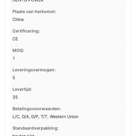
Plaats van herkomst:
China
Certificering:
CE
MOQ:
1
Leveringsvermogen:
5
Levertijd:
35
Betalingsvoorwaarden:
L/C, D/A, D/P, T/T, Western Union
Standaardverpakking:
houten kist