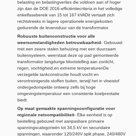
belasting en belastingverlies die voldoen aan of hoger
zijn dan de DOE 2016-efficiëntiecriteria in het volledige
enkelfasebereik van 15 tot 167 kVADit vertaalt zich
rechtstreeks in lagere operationele energiekosten
gedurende de levensduur van de transformator.
Robuuste buitenconstructie voor alle
weersomstandigheden betrouwbaarheid
- Gebouwd
met een zware stalen behuizing met een duurzaam
buitensysteem, weerstaat deze op pad gemonteerde
transformator langdurige blootstelling aan zonlicht,
regen, vochtigheid,en extreme temperaturenDe
verzegelde tankconstructie houdt vocht en
verontreinigende stoffen buiten, terwijl het in vloeistof
ondergedompelde ontwerp zelfs bij hoge
omgevingstemperatuur een consistente koelprestatie
biedt.
Op maat gemaakte spanningsconfiguratie voor
regionale netcompatibiliteit
- Elke eenheid is op
bestelling gebouwd met aanpasbare primaire
spanningscategorieën tot 34,5 kV en secundaire
spanningen, waaronder 120/240V split phase, 240/480V