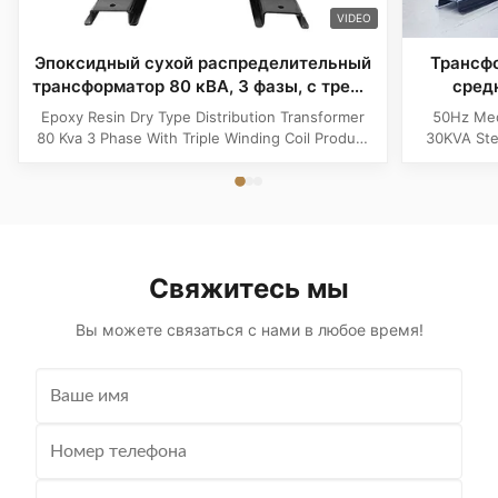
VIDEO
Эпоксидный сухой распределительный
Трансфо
трансформатор 80 кВА, 3 фазы, с тремя
сред
обмотками
по
Epoxy Resin Dry Type Distribution Transformer
50Hz Med
80 Kva 3 Phase With Triple Winding Coil Product
30KVA Ste
Specifications Attribute Value Type Power
Product 
transformer, distribution transformer, Dry Type
Distrib
Transformer Frequency 50Hz, 60Hz Winding
Copper Wi
Material Copper Application Power Phase Three
Rectangle 
Coil Structure Layered ...
Potenti
Свяжитесь мы
Вы можете связаться с нами в любое время!