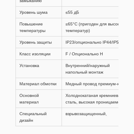
замыканию
Уровень шума
≤55 дБ
Повышение
≤65°C (пригоден для высоких
температуры
температур)
Уровень защиты
IP23/опционально IP44/IP54
Класс изоляции
F / Опционально H
Установка
Внутренний/наружный
напольный монтаж
Материал обмотки
Медный провод премиум-класса
Основной
Холоднокатаная кремниевая
материал
сталь, высокая проницаемость.
Специальный
взрывозащищенный,
дизайн