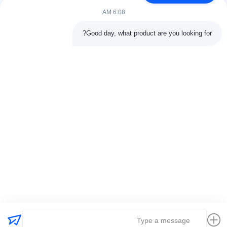
6:08 AM
Good day, what product are you looking for?
ارسل
+86-15074989773
info@hentgpower.com
المنزل
المنتجات
مقاطع فيديو
برنامج VR
حولنا
جولة في المصنع
مراقبة الجودة
اتصل بنا
اطلب عرض أسعار
خريطة الموقع
سياسة الخصوصية
© 2026 Hunan Hentg Power Electric Technology Co., Ltd.. All Rights
Reserved.