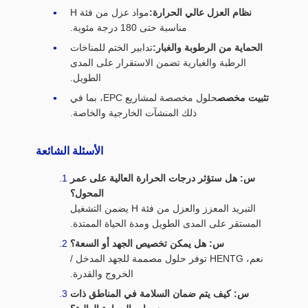
نظام العزل عالي الحرارة:
مواد عزل من فئة H
مناسبة حتى 180 درجة مئوية.
الحماية من الرطوبة والغبار:
تدابير الختم للمناخات
الرطبة والغبارية تضمن الاستقرار على المدى
الطويل.
تثبيت مخصص
حلول مخصصة لمشاريع EPC، بما في
ذلك المنشآت الخارجية والخاصة.
الأسئلة الشائعة
س: هل ستؤثر درجات الحرارة العالية على عمر
المحول؟
التبريد المعزز والعزل من فئة H يضمن التشغيل
المستقر على المدى الطويل ومدة الحياة الممتدة.
س: هل يمكن تخصيص الجهد أو السعة؟
نعم، HENTG توفر حلول مصممة للجهد المدخل /
الخروج والقدرة.
س: كيف يتم ضمان السلامة في المناطق ذات