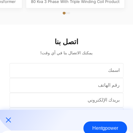
nsformer
80 Kva 3 Phase With Triple Winding Coil Product
lue Type
Specifications Attribute Value Type Power
Copper,
transformer, distribution transformer, Dry Type
Hz Shape
Transformer Frequency 50Hz, 60Hz Winding
plication
Material Copper Application Power Phase Three
re ...
Coil Structure Layered ...
اتصل بنا
يمكنك الاتصال بنا في أي وقت!
Hentgpower