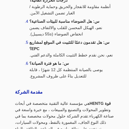
درجات الحرارة العالية؟
أنظمة مقاومة للانفجار والحريق وحماية الرطوبة /
الغبار تضمن التشغيل الآمن.
س: هل الضوضاء مناسبة للبيئات الصناعية؟
نعم، الهيكل المحسن للقلب والالتفاف يضمن
انخفاض الضوضاء (≤55 ديسيبل).
س: هل تقدمون دعمًا للتثبيت في الموقع لمشاريع
EPC؟
نعم، نحن نقدم خطط التثبيت الكاملة والدعم الفني.
س: ما هو فترة الصيانة؟
يوصى بالصيانة المنتظمة كل 12 شهرًا ، قابلة
للتعديل بناءً على ظروف المشروع.
مقدمة الشركة
قوة HENTG
هي مؤسسة عالية التقنية متخصصة في أبحاث
وتطوير المحولات والتصنيع والمبيعات ، مع خبرة واسعة في
صناعة الكهرباء.تقدم الشركة حلول محولات مخصصة بما في
ذلك النوع الجاف، المغمورة بالنفط، ومحولات السيارات،
تستخدم على نطاق واسع في الصناعة والطاقة والبناء