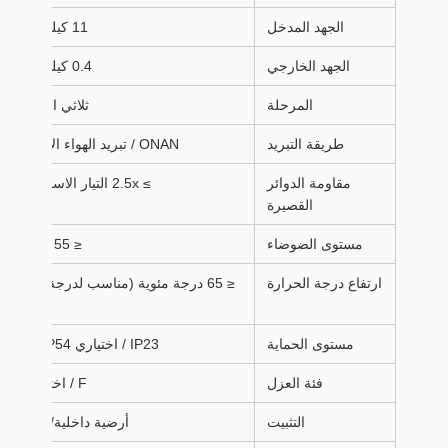
الجهد المدخل
11 كيلو فولت
الجهد الخارجي
0.4 كيلو فولت
المرحلة
ثلاثي المراحل
طريقة التبريد
ONAN / تبريد الهواء الاختياري
مقاومة الدوائر
≥ 2.5x التيار الاسمي، 2s
القصيرة
مستوى الضوضاء
≤ 55 ديسيبل
ارتفاع درجة الحرارة
≤ 65 درجة مئوية (مناسب لدرجة حرارة
عالية)
مستوى الحماية
IP23 / اختياري IP44/IP54
فئة العزل
F / اختياري H
التثبيت
أرضية داخلية/خارجية