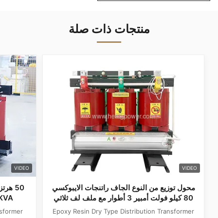
منتجات ذات صلة
VIDEO
VIDEO
محول توزيع من النوع الجاف راتنجات الايبوكسي
50 هر
80 كيلو فولت أمبير 3 أطوار مع ملف لف ثلاثي
630KVA خطوة إلى أسفل محول 
Epoxy Resin Dry Type Distribution Transformer