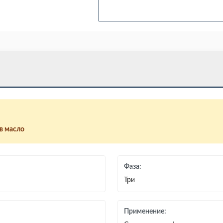
в масло
Фаза:
Три
Применение: