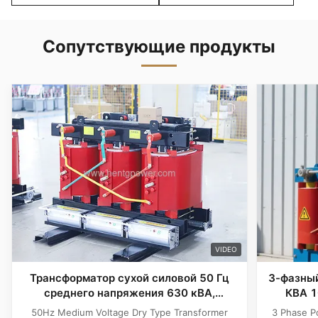
Сопутствующие продукты
VIDEO
Трансформатор сухой силовой 50 Гц
3-фазны
среднего напряжения 630 кВА,
КВА 1
повышающий/понижающий,
тра
50Hz Medium Voltage Dry Type Transformer
3 Phase P