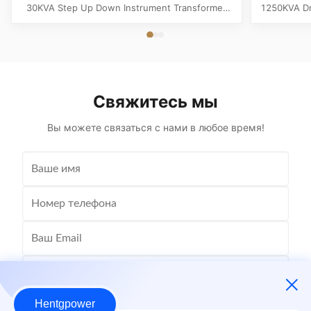
измерительный
30KVA Step Up Down Instrument Transformer
1250KVA Dr
Product Specifications Attribute Value Type
Specificati
Distribution transformer Material Copper,
transfo
Copper Winding Frequency 50Hz, 60Hz Shape
Freque
Rectangle Winding Material Copper Application
Aluminum 
Potential Phase Three Coil Structure ...
Structur
Свяжитесь мы
Вы можете связаться с нами в любое время!
Hentgpower