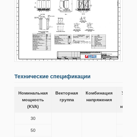
Технические спецификации
Номинальная
Векторная
Комбинация
Убытк
мощность
группа
напряжения
без
(KVA)
нагрузк
30
135
50
195