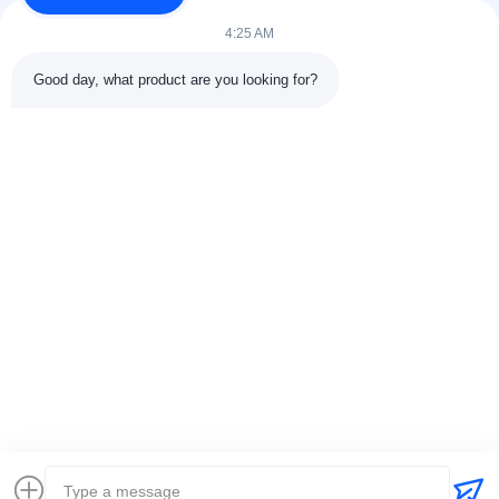
4:25 AM
Good day, what product are you looking for?
Отправить
+86-15074989773
info@hentgpower.com
Домой
Продукты
Видеозаписи
VR-шоу
О нас
Экскурсия по заводу
Контроль качества
Свяжитесь с нами
Запрос цены
Карта сайта
Политика уединения
© 2026 Hunan Hentg Power Electric Technology Co., Ltd.. All Rights