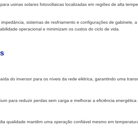
ra usinas solares fotovoltaicas localizadas em regiões de alta temper
 de impedância, sistemas de resfriamento e configurações de gabine
bilidade operacional e minimizam os custos do ciclo de vida.
os
ída do inversor para os níveis da rede elétrica, garantindo uma trans
emium para reduzir perdas sem carga e melhorar a eficiência energética 
de alta qualidade mantêm uma operação confiável mesmo em temperatur