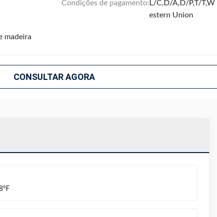
Condições de pagamento:
L/C,D/A,D/P,T/T,W
estern Union
e madeira
CONSULTAR AGORA
48°F