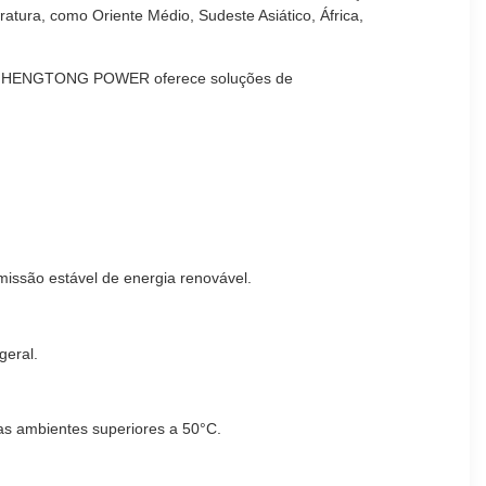
atura, como Oriente Médio, Sudeste Asiático, África,
te, a HENGTONG POWER oferece soluções de
missão estável de energia renovável.
geral.
as ambientes superiores a 50°C.