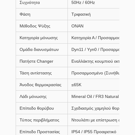
Συχνότητα
50Hz / 60Hz
Φάση
Τριφασική
Μέθοδος Ψύξης
ΟΝΑΝ
Κατηγορία μόνωσης
Κατηγορία Α / Προσαρμοσμένη δι
Ομάδα διανυσμάτων
Dyn11 / Yyn0 / Προσαρμοσμένο
Πατήστε Changer
Εναλλάκτης κουμπιού εκτός κυκ
Τάση αντίστασης
Προσαρμοσμένο (Συνήθως 4%-8
Άνοδος θερμοκρασίας
≤65K
Λάδι μόνωσης
Mineral Oil / FR3 Natural Ester Oi
Επίπεδο θορύβου
Σχεδιασμός χαμηλού θορύβου
Τύπος περιβλήματος
Ντουλάπι με επίστρωση ανθεκτικ
Επίπεδο Προστασίας
IP54 / IP55 Προαιρετικό