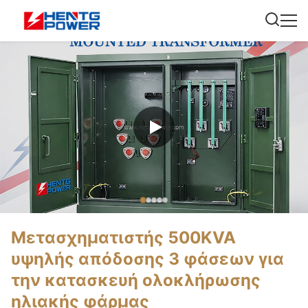
Μετασχηματιστής 500KVA
υψηλής απόδοσης 3 φάσεων για
την κατασκευή ολοκλήρωσης
ηλιακής φάρμας