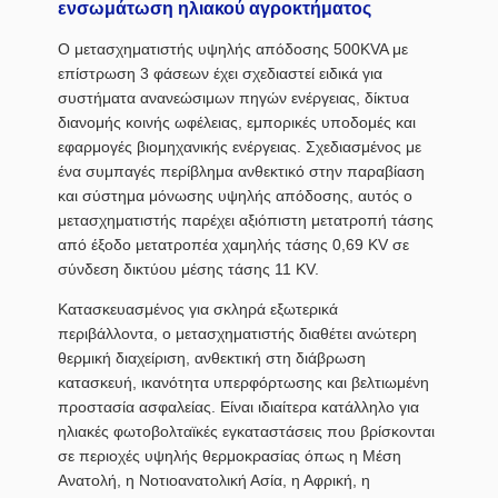
ενσωμάτωση ηλιακού αγροκτήματος
Ο μετασχηματιστής υψηλής απόδοσης 500KVA με
επίστρωση 3 φάσεων έχει σχεδιαστεί ειδικά για
συστήματα ανανεώσιμων πηγών ενέργειας, δίκτυα
διανομής κοινής ωφέλειας, εμπορικές υποδομές και
εφαρμογές βιομηχανικής ενέργειας. Σχεδιασμένος με
ένα συμπαγές περίβλημα ανθεκτικό στην παραβίαση
και σύστημα μόνωσης υψηλής απόδοσης, αυτός ο
μετασχηματιστής παρέχει αξιόπιστη μετατροπή τάσης
από έξοδο μετατροπέα χαμηλής τάσης 0,69 KV σε
σύνδεση δικτύου μέσης τάσης 11 KV.
Κατασκευασμένος για σκληρά εξωτερικά
περιβάλλοντα, ο μετασχηματιστής διαθέτει ανώτερη
θερμική διαχείριση, ανθεκτική στη διάβρωση
κατασκευή, ικανότητα υπερφόρτωσης και βελτιωμένη
προστασία ασφαλείας. Είναι ιδιαίτερα κατάλληλο για
ηλιακές φωτοβολταϊκές εγκαταστάσεις που βρίσκονται
σε περιοχές υψηλής θερμοκρασίας όπως η Μέση
Ανατολή, η Νοτιοανατολική Ασία, η Αφρική, η