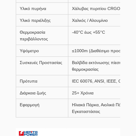
Υλικό πυρήνα
Χάλυβας πυριτίου CRGO
Υλικό περιέλιξης
Χαλκός / Αλουμίνιο
Θερμοκρασία
-40°C έως +55°C
περιβάλλοντος
Υψόμετρο
≤1000m (Διαθέσιμο προσαρμοσμ
Συσκευές Προστασίας
Βαλβίδα εκτόνωσης πίεσης, μετρη
θερμοκρασίας
Πρότυπα
IEC 60076, ANSI, IEEE, CSA
Διάρκεια ζωής
25+ Χρόνια
Εφαρμογή
Ηλιακά Πάρκα, Αιολικά Πάρκα, Κο
Εγκαταστάσεις