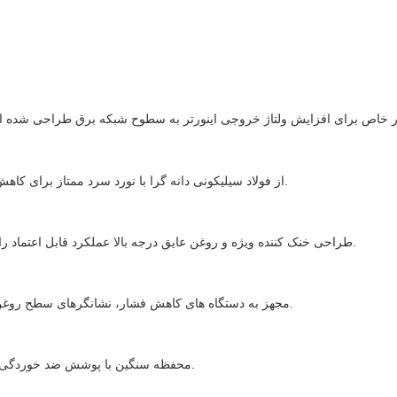
از فولاد سیلیکونی دانه گرا با نورد سرد ممتاز برای کاهش تلفات بدون بار و بهبود بهره وری کلی انرژی استفاده می کند.
طراحی خنک کننده ویژه و روغن عایق درجه بالا عملکرد قابل اعتماد را حتی در دمای محیط بیش از 50 درجه سانتیگراد حفظ می کند.
مجهز به دستگاه های کاهش فشار، نشانگرهای سطح روغن، سیستم های نظارت بر دما و مکانیسم های محافظت از خطا.
محفظه سنگین با پوشش ضد خوردگی مناسب برای محیط های ساحلی، بیابانی، گرمسیری و صنعتی.