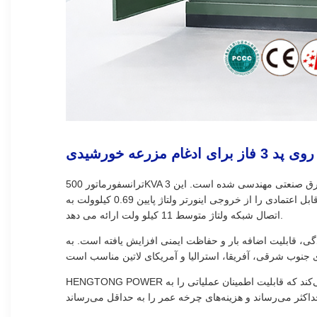
ترانسفورماتور 500KVA 3 فاز با راندمان بالا به طور خاص برای سیستم های انرژی تجدیدپذیر، شبکه های توزیع برق، زیرساخت های تجاری و کاربردهای برق صنعتی مهندسی شده است. این
ترانسفورماتور با یک محفظه فشرده مقاوم در برابر دستکاری و سیستم عایق کاری بالا طراحی شده است، این ترانسفورماتور تبدیل ولتاژ قابل اعتمادی را از خروجی اینورتر ولتاژ پایین 0.69 کیلوولت به
اتصال شبکه ولتاژ متوسط ​​11 کیلو ولت ارائه می دهد.
ی، قابلیت اضافه بار و حفاظت ایمنی افزایش یافته است. به
HENGTONG POWER با رتبه‌بندی‌های ولتاژ قابل تنظیم، سطوح امپدانس، سیستم‌های خنک‌کننده و تنظیمات محفظه، راه‌حل‌های ترانسفورماتور مناسبی را ارائه می‌کند که قابلیت اطمینان عملیاتی را به