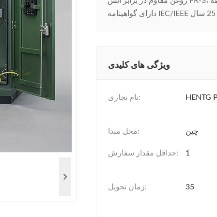
روغن مقاوم در برابر آتش FR-3، محفظه NEMA 3R، و طراحی های سفارشی برای محیط های خشن.
ویژگی های کلیدی
HENTG 
نام تجاری:
چین
محل مبدا:
1
حداقل مقدار سفارش:
35
زمان تحویل: