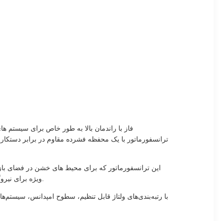
این ترانسفورماتور که برای محیط های خشن در فضای باز
ویژه برای نیروگاه های خورشیدی فتوولتائیک واقع در مناطق با دمای بالا مانند خاورمیانه، آسیای جنوب شرقی، آفریقا، استرالیا و آمریکای لاتین مناسب است.