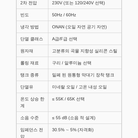
2차 전압
230V (또는 120/240V 선택)
빈도
50Hz / 60Hz
냉각 방법
ONAN (오일 자연 공기 자연)
단열 클래스
A급/F급 선택
원자재
고분류의 곡물 지향성 실리콘 스틸
롤링 재료
구리 / 알루미늄 선택
탱크 종류
밀폐 된 원통형 막대기 장착 탱크
단열유
미네랄 오일 / 고온 내성 오일
온도 상승 한
≤ 55K / 65K 선택
계
소음 수준
≤ 55 dB (소음 적 설계)
임페던스 전
30.5% ∼ 5% (자격화)
압