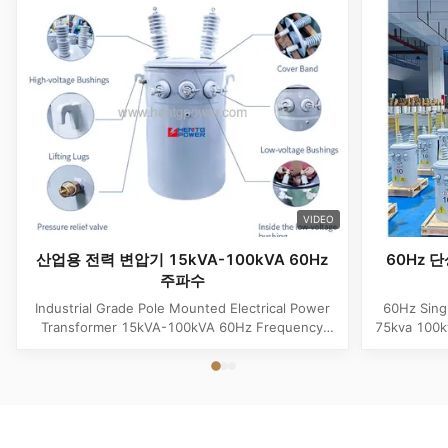
VIDEO
산업용 전력 변압기 15kVA-100kVA 60Hz
60Hz 단
주파수
Industrial Grade Pole Mounted Electrical Power
60Hz Sing
Transformer 15kVA-100kVA 60Hz Frequency
75kva 100k
Product Specifications Attribute Value
Attribute
Frequency 60Hz Phase Single Phase Application
Phase App
Power Transformer Output Voltage 110V, 220V,
Voltage 1
380V, 400V, 440V, 480V Input Voltage 11kV,
Input Volt
10.5kV, 3kV, 6.6kV, 6.3kV, 35kV, 12.47kV...
35kV,