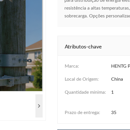
para distribuição de energia elét
resistência a altas temperaturas
sobrecarga. Opções personaliz
Atributos-chave
Marca:
HENTG 
Local de Origem:
China
Quantidade mínima:
1
Prazo de entrega:
35