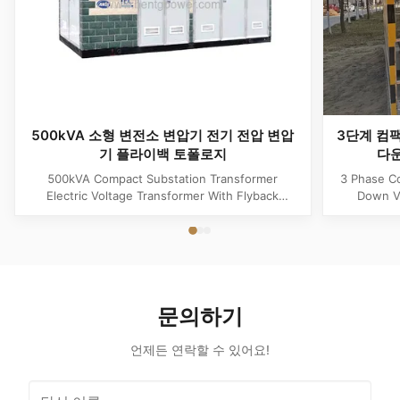
500kVA 소형 변전소 변압기 전기 전압 변압
3단계 컴
기 플라이백 토폴로지
다운
500kVA Compact Substation Transformer
3 Phase C
Electric Voltage Transformer With Flyback
Down Vo
Topology Product Specifications Attribute Value
Produ
Type power transformer, distribution
Substatio
transformer, European Box-Type Substation
design 
Material Aluminum, Copper, Copper Winding
outdoor ins
Frequency 50Hz, 60Hz Shape flat, Rectangle
and util
Topology ...
문의하기
언제든 연락할 수 있어요!