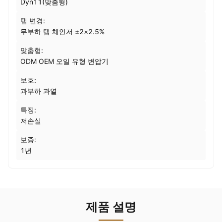
Dyn11(맞춤형)
탭 변경:
무부하 탭 체인저 ±2×2.5%
맞춤형:
ODM OEM 오일 유형 변압기
보호:
과부하 과열
특징:
저손실
보증:
1년
제품 설명