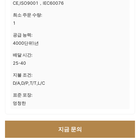
CE,ISO9001，IEC60076
최소 주문 수량:
1
공급 능력:
4000단위\년
배달 시간:
25-40
지불 조건:
D/A,D/P,T/T,L/C
표준 포장:
멍청한
지금 문의