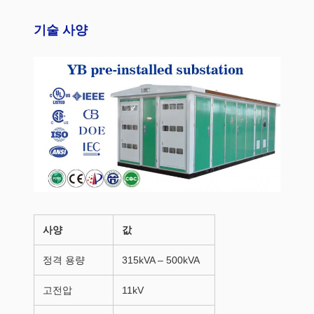
기술 사양
사양
값
정격 용량
315kVA – 500kVA
고전압
11kV