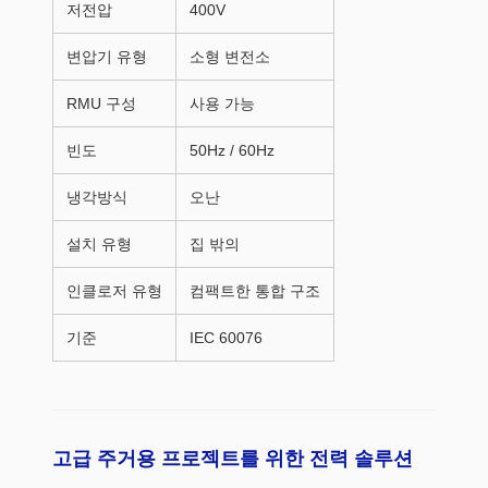
저전압
400V
변압기 유형
소형 변전소
RMU 구성
사용 가능
빈도
50Hz / 60Hz
냉각방식
오난
설치 유형
집 밖의
인클로저 유형
컴팩트한 통합 구조
기준
IEC 60076
고급 주거용 프로젝트를 위한 전력 솔루션