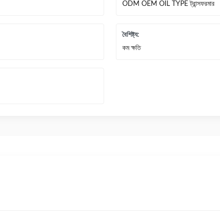
ODM OEM OIL TYPE ট্রান্সফরমার
বৈশিষ্ট্য:
কম ক্ষতি