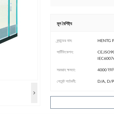
মূল বৈশিষ্ট্য
ব্র্যান্ডের নাম:
HENTG 
সার্টিফিকেশন:
CE,ISO
IEC6007
সরবরাহ ক্ষমতা:
4000 ইউনি
পেমেন্ট শর্তাবলী:
D/A, D/P,