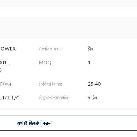
POWER
উৎপত্তি স্থান:
চীন
9001，
MOQ:
1
6
ট\বছর
ডেলিভারি সময়:
25-40
 T/T, L/C
স্ট্যান্ডার্ড প্যাকেজিং:
কাঠের
এখনই জিজ্ঞাসা করুন