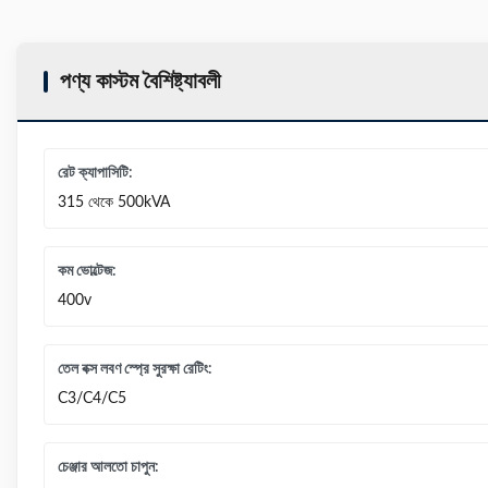
পণ্য কাস্টম বৈশিষ্ট্যাবলী
রেট ক্যাপাসিটি:
315 থেকে 500kVA
কম ভোল্টেজ:
400v
তেল বক্স লবণ স্প্রে সুরক্ষা রেটিং:
C3/C4/C5
চেঞ্জার আলতো চাপুন: