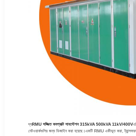
দ্য
RMU সজ্জিত কমপ্যাক্ট সাবস্টেশন 315kVA 500kVA 11kV/400V
এট
নেটওয়ার্কগুলির জন্য ডিজাইন করা হয়েছে।একটি RMU একীভূত করা, ট্রান্সফরমা