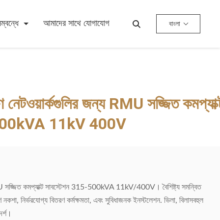
্বন্ধে
আমাদের সাথে যোগাযোগ
বাংলা
নেটওয়ার্কগুলির জন্য RMU সজ্জিত কমপ্যাক্
ে 500kVA 11kV 400V
RMU সজ্জিত কমপ্যাক্ট সাবস্টেশন 315-500kVA 11kV/400V। বৈশিষ্ট্য সমন্বিত
নকশা, নির্ভরযোগ্য বিতরণ কর্মক্ষমতা, এবং সুবিধাজনক ইনস্টলেশন. ভিলা, বিলাসবহুল
দর্শ।