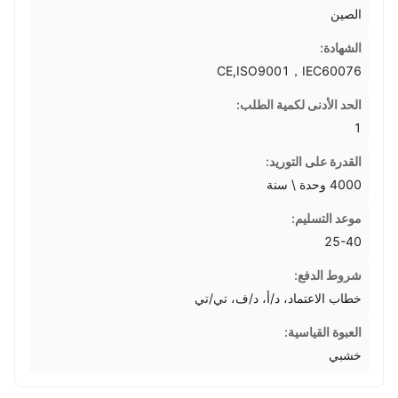
الصين
الشهادة:
CE,ISO9001，IEC60076
الحد الأدنى لكمية الطلب:
1
القدرة على التوريد:
4000 وحدة \ سنة
موعد التسليم:
25-40
شروط الدفع:
خطاب الاعتماد، د/أ، د/ف، تي/تي
العبوة القياسية:
خشبي