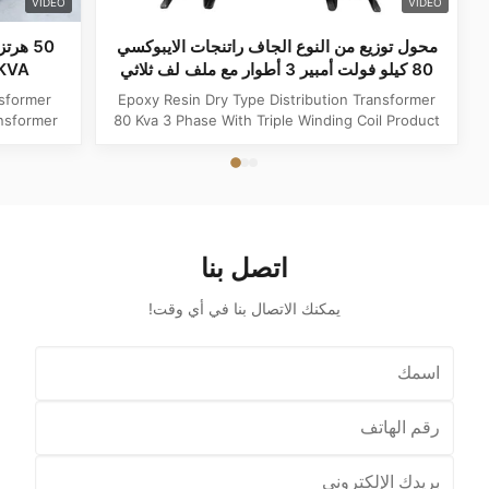
VIDEO
VIDEO
محول توزيع من النوع الجاف راتنجات الايبوكسي
50 هر
80 كيلو فولت أمبير 3 أطوار مع ملف لف ثلاثي
630KVA خطوة إلى أسفل محول 
Epoxy Resin Dry Type Distribution Transformer
nsformer
80 Kva 3 Phase With Triple Winding Coil Product
lue Type
Specifications Attribute Value Type Power
Copper,
transformer, distribution transformer, Dry Type
Hz Shape
Transformer Frequency 50Hz, 60Hz Winding
plication
Material Copper Application Power Phase Three
re ...
Coil Structure Layered ...
اتصل بنا
يمكنك الاتصال بنا في أي وقت!