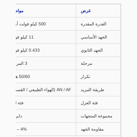
غرض
مواصفة
القدرة المقدرة
500 كيلو فولت أمبير
الجهد الأساسي
11 كيلو فولت
الجهد الثانوي
0.433 كيلو فولت
مرحلة
3 المرحلة
تكرار
50/60 هرتز
طريقة التبريد
AN / AF (الهواء الطبيعي / القسري)
فئة العزل
فئة F/H
مجموعة المتجهات
داين11
مقاومة الجهد
4% – 6%