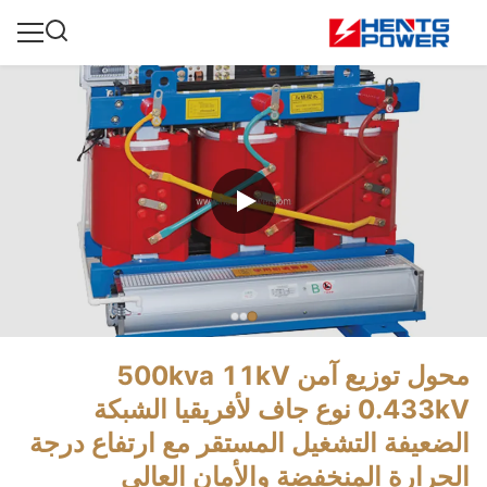
محول توزيع آمن 500kva 11kV
0.433kV نوع جاف لأفريقيا الشبكة
الضعيفة التشغيل المستقر مع ارتفاع درجة
الحرارة المنخفضة والأمان العالي