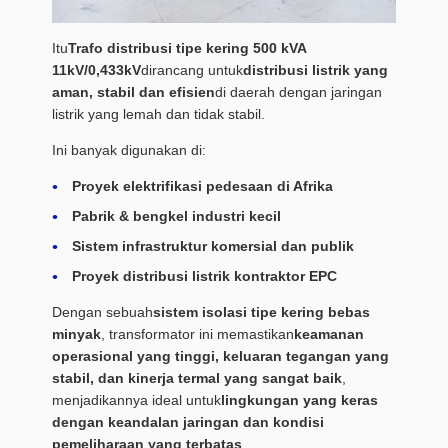
Itu
Trafo distribusi tipe kering 500 kVA
11kV/0,433kV
dirancang untuk
distribusi listrik yang
aman, stabil dan efisien
di daerah dengan jaringan
listrik yang lemah dan tidak stabil.
Ini banyak digunakan di:
Proyek elektrifikasi pedesaan di Afrika
Pabrik & bengkel industri kecil
Sistem infrastruktur komersial dan publik
Proyek distribusi listrik kontraktor EPC
Dengan sebuah
sistem isolasi tipe kering bebas
minyak
, transformator ini memastikan
keamanan
operasional yang tinggi, keluaran tegangan yang
stabil, dan kinerja termal yang sangat baik
,
menjadikannya ideal untuk
lingkungan yang keras
dengan keandalan jaringan dan kondisi
pemeliharaan yang terbatas
.