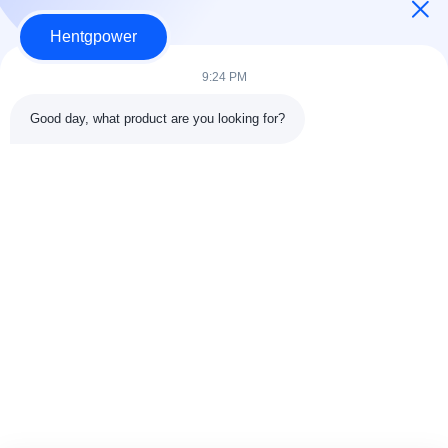
Hentgpower
9:24 PM
Good day, what product are you looking for?
Kirim
+86-15074989773
info@hentgpower.com
Beranda
Produk
Video
Pertunjukan VR
Tentang Kami
Tur Pabrik
Kontrol Kualitas
Hubungi Kami
Minta Kutipan