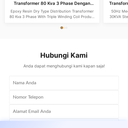
Transformer 80 Kva 3 Phase Dengan
Transfo
Triple Winding Coil
Epoxy Resin Dry Type Distribution Transformer
50Hz Med
80 Kva 3 Phase With Triple Winding Coil Product
30KVA Ste
Specifications Attribute Value Type Power
Product 
transformer, distribution transformer, Dry Type
Distrib
Transformer Frequency 50Hz, 60Hz Winding
Copper Wi
Material Copper Application Power Phase Three
Rectangle 
Coil Structure Layered ...
Potenti
Hubungi Kami
Anda dapat menghubungi kami kapan saja!