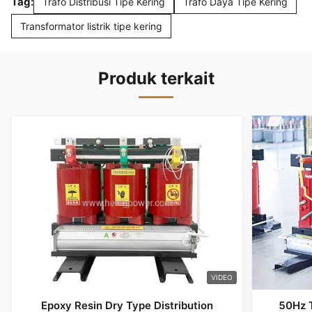
Tag:
Trafo Distribusi Tipe Kering
Trafo Daya Tipe Kering
Transformator listrik tipe kering
Produk terkait
VIDEO
Epoxy Resin Dry Type Distribution
50Hz T