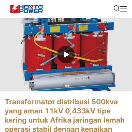
Transformator distribusi 500kva
yang aman 11kV 0,433kV tipe
kering untuk Afrika jaringan lemah
operasi stabil dengan kenaikan