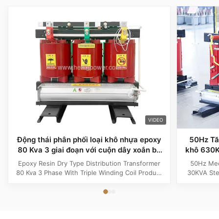
VIDEO
Động thái phân phối loại khô nhựa epoxy
50Hz Tăn
80 Kva 3 giai đoạn với cuộn dây xoắn ba
khô 630K
lần
Epoxy Resin Dry Type Distribution Transformer
50Hz Med
80 Kva 3 Phase With Triple Winding Coil Product
30KVA Ste
Specifications Attribute Value Type Power
Product 
transformer, distribution transformer, Dry Type
Distrib
Transformer Frequency 50Hz, 60Hz Winding
Copper Wi
Material Copper Application Power Phase Three
Rectangle 
Coil Structure Layered ...
Potenti