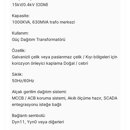
15kV/0.4kV (ODM)
Kapasite:
1000KVA, 630MVA trafo merkezi
Kullanım:
Güç Dağıtım Transformatörü
Özellik:
Galvanizli çelik veya paslanmaz çelik / Kıyı bölgeleri için
korozyon önleyici kaplama Doğal / cebri
Sıklık:
50Hz/60Hz
Alçak gerilim dağıtım sistemi:
MCCB / ACB koruma sistemi, Akıllı ölçüme hazır, SCADA
entegrasyonu isteğe bağlı
Bağlantı sembolü:
Dyn11, Yyn0 veya diğerleri