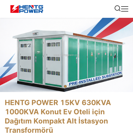
HENTG POWER 15KV 630KVA
1000KVA Konut Ev Oteli için
Dağıtım Kompakt Alt İstasyon
Transformörü