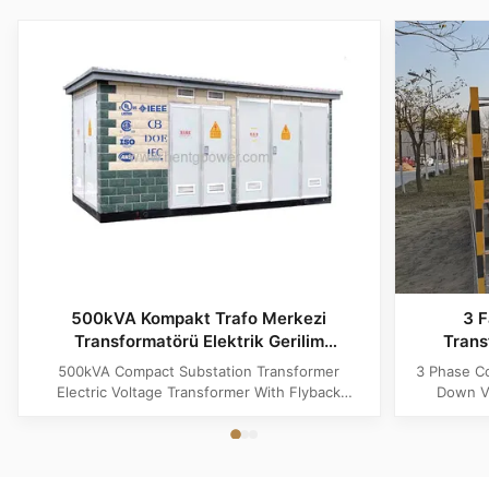
500kVA Kompakt Trafo Merkezi
3 F
Transformatörü Elektrik Gerilim
Trans
Transformatörü Geri Beslemeli Topoloji İle
Trans
500kVA Compact Substation Transformer
3 Phase C
Electric Voltage Transformer With Flyback
Down Vo
Topology Product Specifications Attribute Value
Produ
Type power transformer, distribution
Substatio
transformer, European Box-Type Substation
design 
Material Aluminum, Copper, Copper Winding
outdoor ins