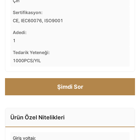
Çin
Sertifikasyon:
CE, IEC60076, ISO9001
Adedi:
1
Tedarik Yeteneği:
1000PCS/YIL
Şimdi Sor
Ürün Özel Nitelikleri
Giriş voltajı: