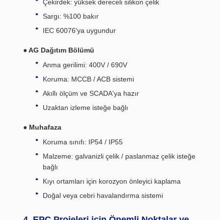
Çekirdek: yüksek dereceli silikon çelik
Sargı: %100 bakır
IEC 60076'ya uygundur
● AG Dağıtım Bölümü
Anma gerilimi: 400V / 690V
Koruma: MCCB / ACB sistemi
Akıllı ölçüm ve SCADA'ya hazır
Uzaktan izleme isteğe bağlı
● Muhafaza
Koruma sınıfı: IP54 / IP55
Malzeme: galvanizli çelik / paslanmaz çelik isteğe
bağlı
Kıyı ortamları için korozyon önleyici kaplama
Doğal veya cebri havalandırma sistemi
4. EPC Projeleri için Önemli Noktalar ve