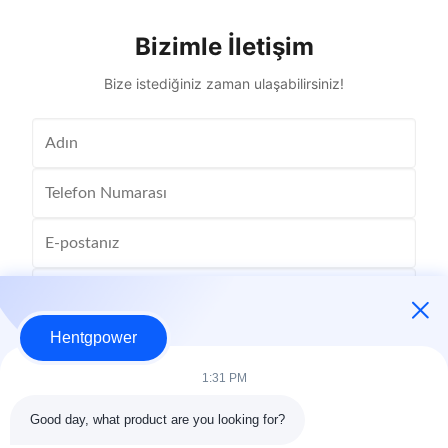
Frequency 50Hz, 60Hz Shape flat, Rectangle
and util
Topology ...
Bizimle İletişim
Bize istediğiniz zaman ulaşabilirsiniz!
Hentgpower
1:31 PM
Good day, what product are you looking for?