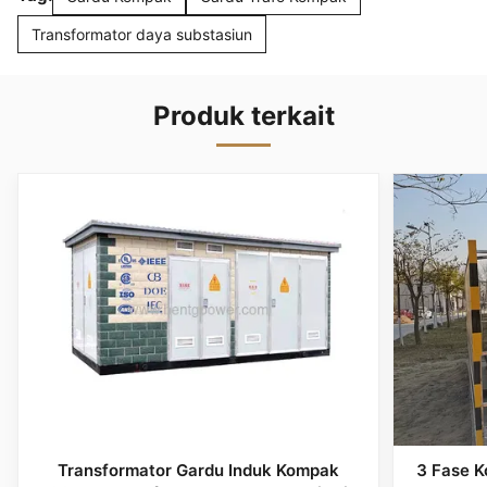
Transformator daya substasiun
Produk terkait
Transformator Gardu Induk Kompak
3 Fase K