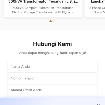
500kVA Transformator Tegangan Listrik
Langkah
Dengan Topologi Flyback
500kVA Compact Substation Transformer
3 Phase C
Electric Voltage Transformer With Flyback
Down Vo
Topology Product Specifications Attribute Value
Produ
Type power transformer, distribution
Substatio
transformer, European Box-Type Substation
design 
Material Aluminum, Copper, Copper Winding
outdoor ins
Frequency 50Hz, 60Hz Shape flat, Rectangle
and util
Topology ...
Hubungi Kami
Anda dapat menghubungi kami kapan saja!