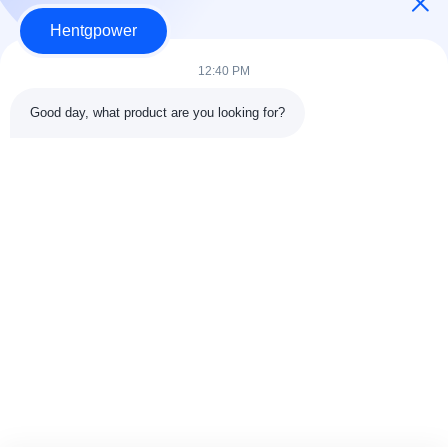
Hentgpower
12:40 PM
Good day, what product are you looking for?
Kirim
+86-15074989773
info@hentgpower.com
Beranda
Produk
Video
Pertunjukan VR
Tentang Kami
Tur Pabrik
Kontrol Kualitas
Hubungi Kami
Minta Kutipan