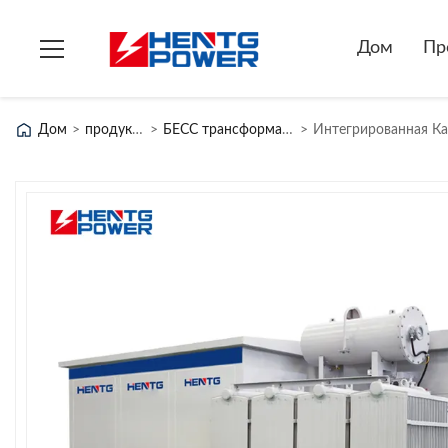
Дом
Пр
Дом
>
продукты
>
БЕСС трансформатор
>