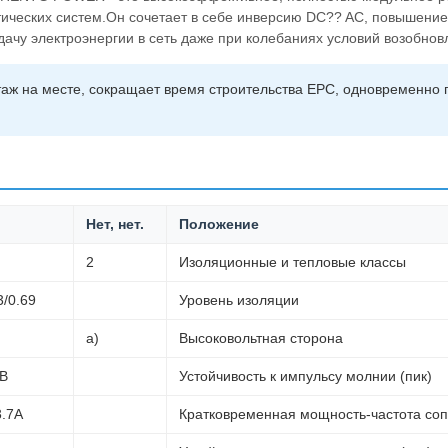
тических систем.Он сочетает в себе инверсию DC?? AC, повышение
дачу электроэнергии в сеть даже при колебаниях условий возобнов
таж на месте, сокращает время строительства EPC, одновременно 
Нет, нет.
Положение
2
Изоляционные и тепловые классы
3/0.69
Уровень изоляции
а)
Высоковольтная сторона
кВ
Устойчивость к импульсу молнии (пик)
3.7A
Кратковременная мощность-частота сопр