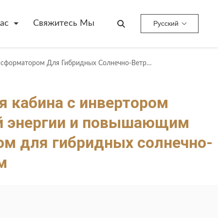
ас
Свяжитесь Мы
Русский
Интегрированная Кабина С Инвертором Возобновляемой Энергии И Повышающим Трансформатором Для Гибридных Солнечно-Ветровых Систем
я кабина с инвертором
й энергии и повышающим
м для гибридных солнечно-
м