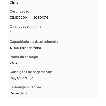
China
Certificação:
CE,ISO9001，IEC60076
Quantidade mínima:
1
Capacidade de abastecimento:
4.000 unidades\ano
Prazo de entrega:
25-40
Condições de pagamento:
D/p, t/t, d/a, l/c
Embalagem padrão:
De madeira