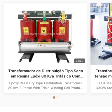
VIDEO
Transformador de Distribuição Tipo Seco
Transfor
em Resina Epóxi 80 Kva Trifásico Com
tensão m
Bobina de Enrolamento Triplo
i
Epoxy Resin Dry Type Distribution Transformer
50Hz Med
80 Kva 3 Phase With Triple Winding Coil Product
30KVA Ste
Specifications Attribute Value Type Power
Product 
transformer, distribution transformer, Dry Type
Distrib
Transformer Frequency 50Hz, 60Hz Winding
Copper Wi
Material Copper Application Power Phase Three
Rectangle 
Coil Structure Layered ...
Potenti