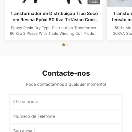
VIDEO
Transformador de Distribuição Tipo Seco
Transfor
em Resina Epóxi 80 Kva Trifásico Com
tensão m
Bobina de Enrolamento Triplo
i
Epoxy Resin Dry Type Distribution Transformer
50Hz Med
80 Kva 3 Phase With Triple Winding Coil Product
30KVA Ste
Specifications Attribute Value Type Power
Product 
transformer, distribution transformer, Dry Type
Distrib
Transformer Frequency 50Hz, 60Hz Winding
Copper Wi
Material Copper Application Power Phase Three
Rectangle 
Coil Structure Layered ...
Potenti
Contacte-nos
Pode contactar-nos a qualquer momento!