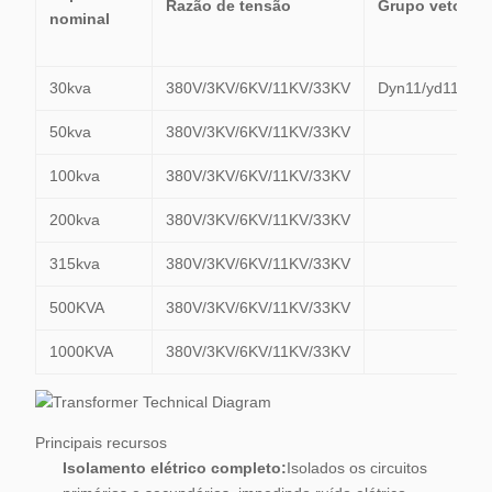
Razão de tensão
Grupo vetorial
nominal
30kva
380V/3KV/6KV/11KV/33KV
Dyn11/yd11/yyn
50kva
380V/3KV/6KV/11KV/33KV
100kva
380V/3KV/6KV/11KV/33KV
200kva
380V/3KV/6KV/11KV/33KV
315kva
380V/3KV/6KV/11KV/33KV
500KVA
380V/3KV/6KV/11KV/33KV
1000KVA
380V/3KV/6KV/11KV/33KV
Principais recursos
Isolamento elétrico completo:
Isolados os circuitos