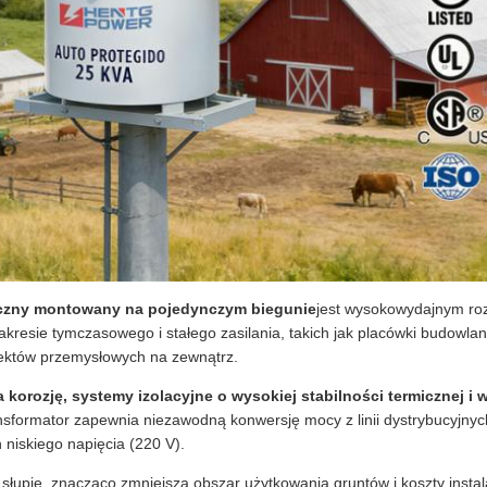
yczny montowany na pojedynczym biegunie
jest wysokowydajnym roz
esie tymczasowego i stałego zasilania, takich jak placówki budowlane
biektów przemysłowych na zewnątrz.
 korozję, systemy izolacyjne o wysokiej stabilności termicznej 
ansformator zapewnia niezawodną konwersję mocy z linii dystrybucyjnyc
iskiego napięcia (220 V).
łupie, znacząco zmniejsza obszar użytkowania gruntów i koszty instal