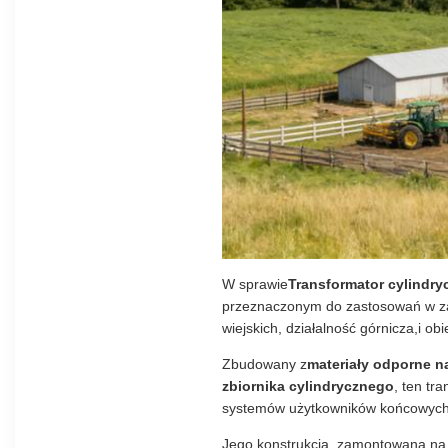
W sprawie
Transformator cylindr
przeznaczonym do zastosowań w zakr
wiejskich, działalność górnicza,i o
Zbudowany z
materiały odporne na
zbiornika cylindrycznego
, ten tr
systemów użytkowników końcowych n
Jego konstrukcja, zamontowana na s