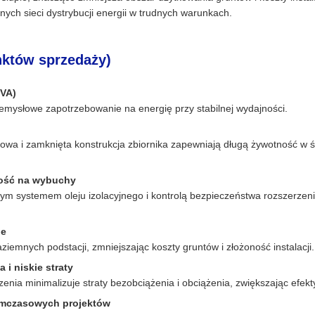
nych sieci dystrybucji energii w trudnych warunkach.
nktów sprzedaży)
kVA)
emysłowe zapotrzebowanie na energię przy stabilnej wydajności.
owa i zamknięta konstrukcja zbiornika zapewniają długą żywotność w 
ność na wybuchy
 systemem oleju izolacyjnego i kontrolą bezpieczeństwa rozszerzeni
ie
iemnych podstacji, zmniejszając koszty gruntów i złożoność instalacji.
i niskie straty
enia minimalizuje straty bezobciążenia i obciążenia, zwiększając efe
tymczasowych projektów