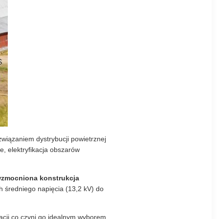
wiązaniem dystrybucji powietrznej
, elektryfikacja obszarów
i wzmocniona konstrukcja
h średniego napięcia (13,2 kV) do
acji.co czyni go idealnym wyborem