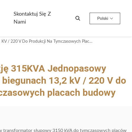
s
Skontaktuj Się Z
Polski
Nami
Odporny Na Korozję 315KVA Jednopasowy Transformator Na Biegunach 13,2 KV / 220 V Do Produkcji Na Tymczasowych Placach Budowy
zję 315KVA Jednopasowy
 biegunach 13,2 kV / 220 V do
mczasowych placach budowy
wy transformator słupowy 3150 kVA do tymczasowych placów