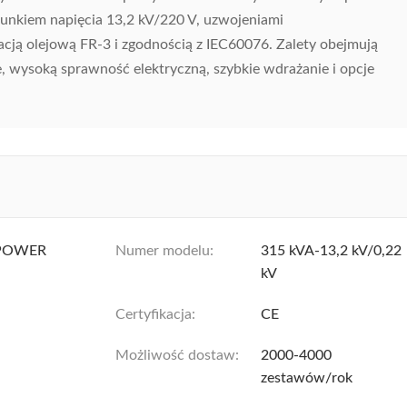
sunkiem napięcia 13,2 kV/220 V, uzwojeniami
acją olejową FR-3 i zgodnością z IEC60076. Zalety obejmują
, wysoką sprawność elektryczną, szybkie wdrażanie i opcje
POWER
Numer modelu:
315 kVA-13,2 kV/0,22
kV
Certyfikacja:
CE
Możliwość dostaw:
2000-4000
zestawów/rok